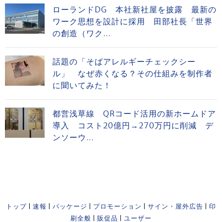
ローランドDG 本社新社屋を披露 最新の
ワーク思想を設計に採用 田部社長「世界
の創造（ワク...
話題の「そばアレルギーチェックシー
ル」 なぜ赤くなる？その仕組みを制作者
に聞いてみた！
都営浅草線 QRコード活用の新ホームドア
導入 コスト20億円→270万円に削減 デ
ンソーウ...
トップ
|
速報
|
パッケージ
|
プロモーション
|
サイン・屋外広告
|
印
刷全般
|
販促品
|
ユーザー