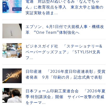
電通 対話型AIぬいぐるみ「なんでちゃ
ん」に教育視点を導入 東京大学と協働の
実証実験を踏ま...
エプソン、4月1日付で大規模人事・機構改
革 “One Team”体制強化へ
ビジネスガイド社 「ステーショナリー&
ペーパーグッズフェア」「STYLISH文具
フ...
日印産連 「2026年度日印産連表彰」受賞
者発表 9月「印刷の月」記念式典で表彰
日本フォーム印刷工業連合会 「2026年夏
季 特別講演会」開催 サイバー攻撃の脅威
をテーマ...