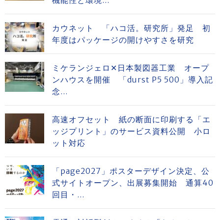
機能性と環境...
カウネット 「ハコ活。研究所」発足 初
年度はパッケージの開けやすさを研究
ミケランジェロ✕日本製図器工業 オープ
ンハウスを開催 「durst P5 500」導入記
念...
高速オフセット 紙の断面に印刷する「エ
ッジプリント」のサービス資料公開 小ロ
ット対応
「page2027」ポスターデザイン決定、公
式サイトオープン、出展募集開始 通算40
回目・...