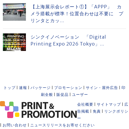
【上海展示会レポート①】「APPP」 カ
メラ搭載が標準！位置合わせは不要に プ
リンタとカッ...
シンクイノベーション 「Digital
Printing Expo 2026 Tokyo」...
トップ
|
速報
|
パッケージ
|
プロモーション
|
サイン・屋外広告
|
印
刷全般
|
販促品
|
ユーザー
会社概要
|
サイトマップ
|
広
告掲載
|
免責
|
リンクポリシ
ー
|
お問い合わせ
|
ニュースリリースをお寄せください