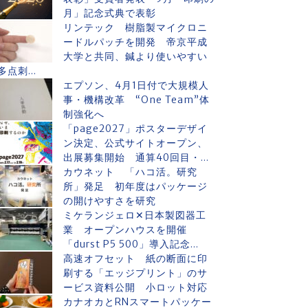
月」記念式典で表彰
リンテック 樹脂製マイクロニ
ードルパッチを開発 帝京平成
大学と共同、鍼より使いやすい
多点刺...
エプソン、4月1日付で大規模人
事・機構改革 “One Team”体
制強化へ
「page2027」ポスターデザイ
ン決定、公式サイトオープン、
出展募集開始 通算40回目・...
カウネット 「ハコ活。研究
所」発足 初年度はパッケージ
の開けやすさを研究
ミケランジェロ✕日本製図器工
業 オープンハウスを開催
「durst P5 500」導入記念...
高速オフセット 紙の断面に印
刷する「エッジプリント」のサ
ービス資料公開 小ロット対応
カナオカとRNスマートパッケー