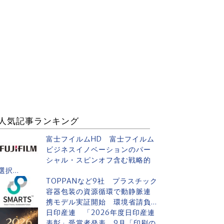
人気記事ランキング
富士フイルムHD 富士フイルム
ビジネスイノベーションのパー
シャル・スピンオフ含む戦略的
選択...
TOPPANなど9社 プラスチック
容器包装の資源循環で動静脈連
携モデル実証開始 環境省請負...
日印産連 「2026年度日印産連
表彰」受賞者発表 9月「印刷の