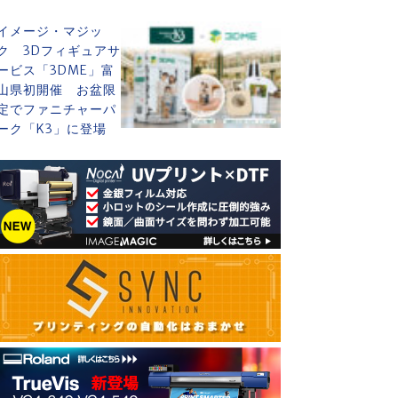
イメージ・マジッ
ク 3Dフィギュアサ
ービス「3DME」富
山県初開催 お盆限
定でファニチャーパ
ーク「K3」に登場