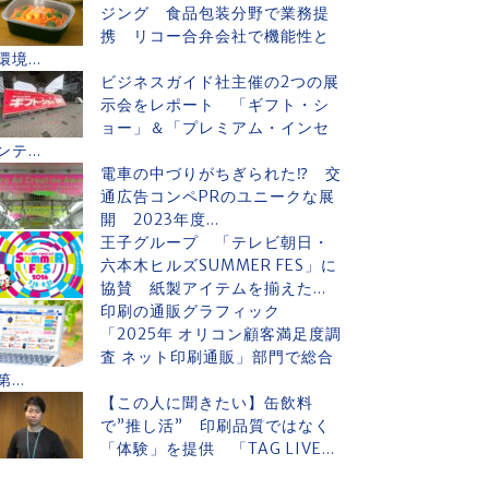
ジング 食品包装分野で業務提
携 リコー合弁会社で機能性と
環境...
ビジネスガイド社主催の2つの展
示会をレポート 「ギフト・シ
ョー」＆「プレミアム・インセ
ンテ...
電車の中づりがちぎられた⁉ 交
通広告コンペPRのユニークな展
開 2023年度...
王子グループ 「テレビ朝日・
六本木ヒルズSUMMER FES」に
協賛 紙製アイテムを揃えた...
印刷の通販グラフィック
「2025年 オリコン顧客満足度調
査 ネット印刷通販」部門で総合
第...
【この人に聞きたい】缶飲料
で”推し活” 印刷品質ではなく
「体験」を提供 「TAG LIVE...