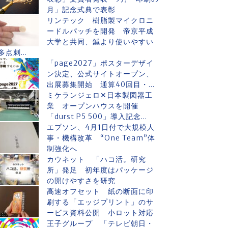
月」記念式典で表彰
リンテック 樹脂製マイクロニ
ードルパッチを開発 帝京平成
大学と共同、鍼より使いやすい
多点刺...
「page2027」ポスターデザイ
ン決定、公式サイトオープン、
出展募集開始 通算40回目・...
ミケランジェロ✕日本製図器工
業 オープンハウスを開催
「durst P5 500」導入記念...
エプソン、4月1日付で大規模人
事・機構改革 “One Team”体
制強化へ
カウネット 「ハコ活。研究
所」発足 初年度はパッケージ
の開けやすさを研究
高速オフセット 紙の断面に印
刷する「エッジプリント」のサ
ービス資料公開 小ロット対応
王子グループ 「テレビ朝日・