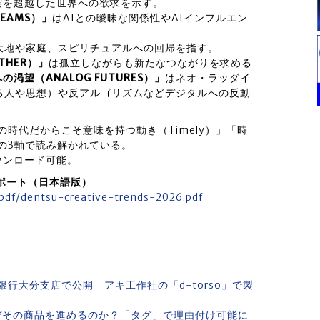
実を超越した世界への欲求を示す。
REAMS）」
はAIとの曖昧な関係性やAIインフルエン
大地や家庭、スピリチュアルへの回帰を指す。
THER）」
は孤立しながらも新たなつながりを求める
望（ANALOG FUTURES）」
はネオ・ラッダイ
る人や思想）や反アルゴリズムなどデジタルへの反動
この時代だからこそ意味を持つ動き（Timely）」「時
」の3軸で読み解かれている。
ウンロード可能。
詳細レポート（日本語版）
pdf/dentsu-creative-trends-2026.pdf
行大分支店で公開 アキ工作社の「d-torso」で製
ぜその商品を進めるのか？「タグ」で理由付け可能に