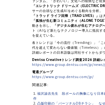
ァンダム、「かわいい」文化への傾倒など現
「エレクトリック ドリームズ（ELECTRIC D
サーの台頭など生成AIをめぐる動向を分析。
「トラッド ライフ回帰（TRAD LIVES）」
は
「孤独が生む新コミュニティ（ALONE TOGE
動きを示し、
「デジタル疲れが生むアナログへの渇
ト（AIなど新たなテクノロジー導入に抵抗す
を捉えている。
各トレンドは「今の流行（Trending）」「
代を超えて変わらない価値観（Timeless）
詳細レポートの日本語版は同社サイトからダ
Dentsu Creativeトレンド調査2026 
https://www.group.dentsu.com/jp/news/
電通グループ
https://www.group.dentsu.com/jp/
関連記事:
福沢諭吉先生 段ボールの胸像になり日本銀
作
凸版印刷の「パーソナルDBチラシ」 な