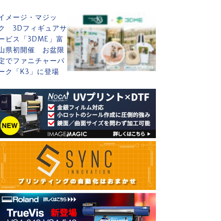
イメージ・マジッ
ク 3Dフィギュアサ
ービス「3DME」富
山県初開催 お盆限
定でファニチャーパ
ーク「K3」に登場