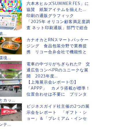
六本木ヒルズSUMMER FES」に
協賛 紙製アイテムを揃えた...
印刷の通販グラフィック
「2025年 オリコン顧客満足度調
査 ネット印刷通販」部門で総合
第...
カナオカとRNスマートパッケー
ジング 食品包装分野で業務提
携 リコー合弁会社で機能性と
環境...
電車の中づりがちぎられた⁉ 交
通広告コンペPRのユニークな展
開 2023年度...
【上海展示会レポート①】
「APPP」 カメラ搭載が標準！
位置合わせは不要に プリンタ
とカッ...
ビジネスガイド社主催の2つの展
示会をレポート 「ギフト・シ
ョー」＆「プレミアム・インセ
ンテ...