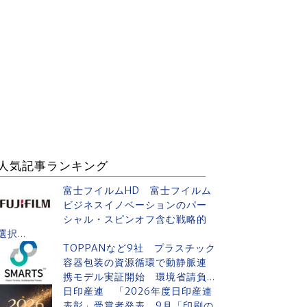
人気記事ランキング
富士フイルムHD 富士フイルム
ビジネスイノベーションのパー
シャル・スピンオフ含む戦略的
選択...
TOPPANなど9社 プラスチック
容器包装の資源循環で動静脈連
携モデル実証開始 環境省請負...
日印産連 「2026年度日印産連
表彰」受賞者発表 9月「印刷の