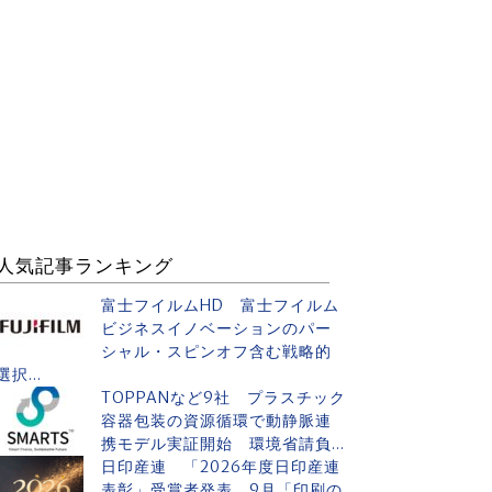
人気記事ランキング
富士フイルムHD 富士フイルム
ビジネスイノベーションのパー
シャル・スピンオフ含む戦略的
選択...
TOPPANなど9社 プラスチック
容器包装の資源循環で動静脈連
携モデル実証開始 環境省請負...
日印産連 「2026年度日印産連
表彰」受賞者発表 9月「印刷の