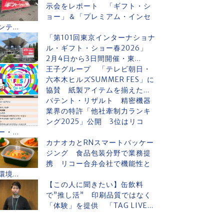
示会をレポート 「ギフト・シ
ョー」＆「プレミアム・インセ
ンテ...
「第101回東京インターナショナ
ル・ギフト・ショー春2026」
2月4日から3日間開催・東...
王子グループ 「テレビ朝日・
六本木ヒルズSUMMER FES」に
協賛 紙製アイテムを揃えた...
パテント・リザルト 精密機器
業界の特許「他社牽制力ランキ
ング2025」公開 3位はリコ
ー・...
カナオカとRNスマートパッケー
ジング 食品包装分野で業務提
携 リコー合弁会社で機能性と
環境...
【この人に聞きたい】缶飲料
で”推し活” 印刷品質ではなく
「体験」を提供 「TAG LIVE...