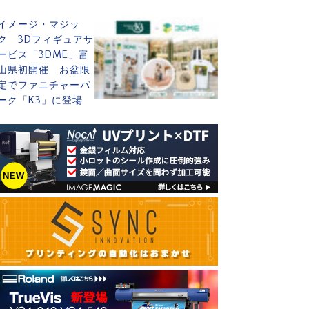
イメージ・マジッ
ク 3Dフィギュアサ
ービス「3DME」富
山県初開催 お盆限
定でファニチャーパ
ーク「K3」に登場