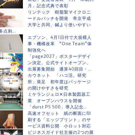
月」記念式典で表彰
リンテック 樹脂製マイクロニ
ードルパッチを開発 帝京平成
大学と共同、鍼より使いやすい
多点刺...
エプソン、4月1日付で大規模人
事・機構改革 “One Team”体
制強化へ
「page2027」ポスターデザイ
ン決定、公式サイトオープン、
出展募集開始 通算40回目・...
カウネット 「ハコ活。研究
所」発足 初年度はパッケージ
の開けやすさを研究
ミケランジェロ✕日本製図器工
業 オープンハウスを開催
「durst P5 500」導入記念...
高速オフセット 紙の断面に印
刷する「エッジプリント」のサ
ービス資料公開 小ロット対応
ビジネスガイド社主催の2つの展