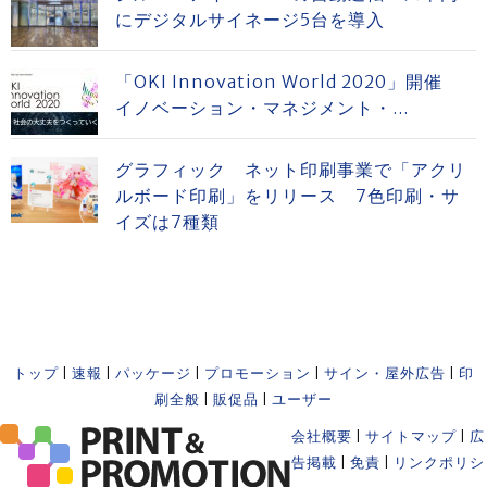
にデジタルサイネージ5台を導入
「OKI Innovation World 2020」開催
イノベーション・マネジメント・...
グラフィック ネット印刷事業で「アクリ
ルボード印刷」をリリース 7色印刷・サ
イズは7種類
トップ
|
速報
|
パッケージ
|
プロモーション
|
サイン・屋外広告
|
印
刷全般
|
販促品
|
ユーザー
会社概要
|
サイトマップ
|
広
告掲載
|
免責
|
リンクポリシ