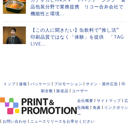
品包装分野で業務提携 リコー合弁会社で
機能性と環境...
【この人に聞きたい】缶飲料で”推し活”
印刷品質ではなく「体験」を提供 「TAG
LIVE...
トップ
|
速報
|
パッケージ
|
プロモーション
|
サイン・屋外広告
|
印
刷全般
|
販促品
|
ユーザー
会社概要
|
サイトマップ
|
広
告掲載
|
免責
|
リンクポリシ
ー
|
お問い合わせ
|
ニュースリリースをお寄せください