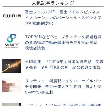
人気記事ランキング
富士フイルムHD 富士フイルムビジネス
イノベーションのパーシャル・スピンオフ
含む戦略的選択...
TOPPANなど9社 プラスチック容器包装
の資源循環で動静脈連携モデル実証開始
環境省請負...
日印産連 「2026年度日印産連表彰」受賞
者発表 9月「印刷の月」記念式典で表彰
リンテック 樹脂製マイクロニードルパッ
チを開発 帝京平成大学と共同、鍼より使
いやすい多点刺...
エプソン、4月1日付で大規模人事・機構改