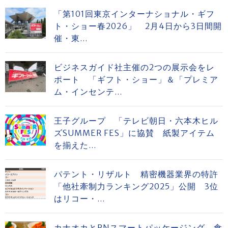
「第101回東京インターナショナル・ギフ
ト・ショー春2026」 2月4日から3日間開
催・東...
ビジネスガイド社主催の2つの展示会をレ
ポート 「ギフト・ショー」＆「プレミア
ム・インセンテ...
王子グループ 「テレビ朝日・六本木ヒル
ズSUMMER FES」に協賛 紙製アイテム
を揃えた...
パテント・リザルト 精密機器業界の特許
「他社牽制力ランキング2025」公開 3位
はリコー・...
カナオカとRNスマートパッケージング 食