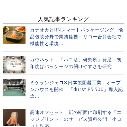
人気記事ランキング
カナオカとRNスマートパッケージング 食
品包装分野で業務提携 リコー合弁会社で
機能性と環境...
カウネット 「ハコ活。研究所」発足 初
年度はパッケージの開けやすさを研究
ミケランジェロ✕日本製図器工業 オープ
ンハウスを開催 「durst P5 500」導入記
念...
高速オフセット 紙の断面に印刷する「エ
ッジプリント」のサービス資料公開 小ロ
ット対応