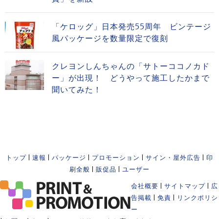
「ケロッグ」日本発売55周年 ビンテージ
風パッケージを数量限定で復刻
クレヨンしんちゃんの「サトーココノカド
ー」が出現！ どうやって施工したかまで
聞いてみた！
トップ
|
速報
|
パッケージ
|
プロモーション
|
サイン・屋外広告
|
印
刷全般
|
販促品
|
ユーザー
会社概要
|
サイトマップ
|
広
告掲載
|
免責
|
リンクポリシ
ー