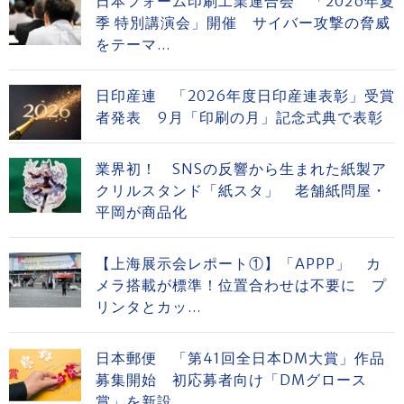
日本フォーム印刷工業連合会 「2026年夏
季 特別講演会」開催 サイバー攻撃の脅威
をテーマ...
日印産連 「2026年度日印産連表彰」受賞
者発表 9月「印刷の月」記念式典で表彰
業界初！ SNSの反響から生まれた紙製ア
クリルスタンド「紙スタ」 老舗紙問屋・
平岡が商品化
【上海展示会レポート①】「APPP」 カ
メラ搭載が標準！位置合わせは不要に プ
リンタとカッ...
日本郵便 「第41回全日本DM大賞」作品
募集開始 初応募者向け「DMグロース
賞」を新設