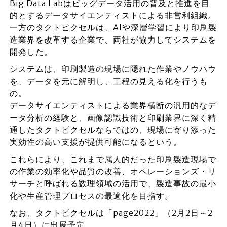
Big Data Labはビッグデータ活用の普及と推進を目
的とするデータサイエンティストによる非営利組織。
一方のタクトピクセルは、AIや深層学習により印刷製
造業界を改革する企業で、両社が協力してシステムを
開発した。
システムは、印刷製造の現場に隠れた作業やノウハウ
を、データを元に解明し、工程の見える化を行うも
の。
データサイエンティストによる業界横断の汎用的なデ
ータ分析の経験と、画像認識技術と印刷業界に深く精
通したタクトピクセルならではの、現場に寄り添った
実効性の高い支援が提供可能になるという。
これらにより、これまで属人的だった印刷製造現場で
の作業の効率化や品質の改善、オペレーションズ・リ
サーチと呼ばれる数理領域の活用で、製造事故の最小
化や生産管理プロセスの最適化を目指す。
なお、タクトピクセルは「page2022」（2月2日～2
月4日）に出展予定。