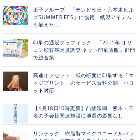
王子グループ 「テレビ朝日・六本木ヒル
ズSUMMER FES」に協賛 紙製アイテム
を揃えた...
印刷の通販グラフィック 「2025年 オリ
コン顧客満足度調査 ネット印刷通販」部門
で総合第...
高速オフセット 紙の断面に印刷する「エ
ッジプリント」のサービス資料公開 小ロ
ット対応
【4月18日10時更新】凸版印刷 熊本・玉
名の子会社関連施設に地震の影響なし
リンテック 樹脂製マイクロニードルパッ