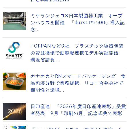
ミケランジェロ✕日本製図器工業 オープ
ンハウスを開催 「durst P5 500」導入記
念...
TOPPANなど9社 プラスチック容器包装
の資源循環で動静脈連携モデル実証開始
環境省請負...
カナオカとRNスマートパッケージング 食
品包装分野で業務提携 リコー合弁会社で
機能性と環境...
日印産連 「2026年度日印産連表彰」受賞
者発表 9月「印刷の月」記念式典で表彰