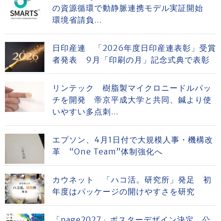
の資源循環で動静脈連携モデル実証開始
環境省請負...
日印産連 「2026年度日印産連表彰」受賞
者発表 9月「印刷の月」記念式典で表彰
リンテック 樹脂製マイクロニードルパッ
チを開発 帝京平成大学と共同、鍼より使
いやすい多点刺...
エプソン、4月1日付で大規模人事・機構改
革 “One Team”体制強化へ
カウネット 「ハコ活。研究所」発足 初
年度はパッケージの開けやすさを研究
「page2027」ポスターデザイン決定、公