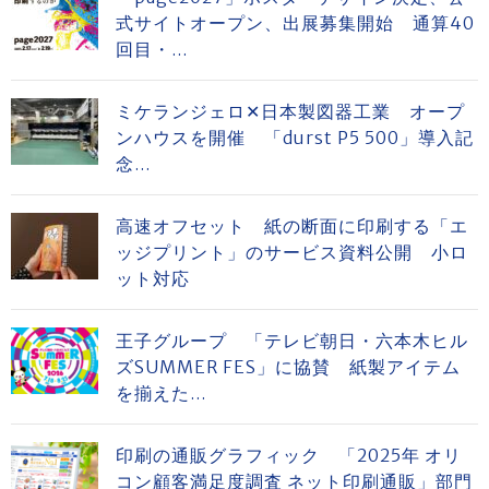
式サイトオープン、出展募集開始 通算40
回目・...
ミケランジェロ✕日本製図器工業 オープ
ンハウスを開催 「durst P5 500」導入記
念...
高速オフセット 紙の断面に印刷する「エ
ッジプリント」のサービス資料公開 小ロ
ット対応
王子グループ 「テレビ朝日・六本木ヒル
ズSUMMER FES」に協賛 紙製アイテム
を揃えた...
印刷の通販グラフィック 「2025年 オリ
コン顧客満足度調査 ネット印刷通販」部門