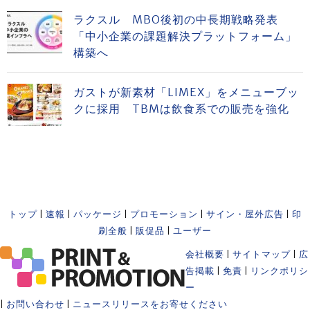
ラクスル MBO後初の中長期戦略発表
「中小企業の課題解決プラットフォーム」
構築へ
ガストが新素材「LIMEX」をメニューブッ
クに採用 TBMは飲食系での販売を強化
トップ
|
速報
|
パッケージ
|
プロモーション
|
サイン・屋外広告
|
印
刷全般
|
販促品
|
ユーザー
会社概要
|
サイトマップ
|
広
告掲載
|
免責
|
リンクポリシ
ー
|
お問い合わせ
|
ニュースリリースをお寄せください