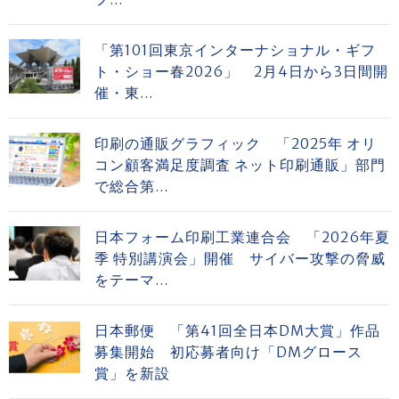
「第101回東京インターナショナル・ギフ
ト・ショー春2026」 2月4日から3日間開
催・東...
印刷の通販グラフィック 「2025年 オリ
コン顧客満足度調査 ネット印刷通販」部門
で総合第...
日本フォーム印刷工業連合会 「2026年夏
季 特別講演会」開催 サイバー攻撃の脅威
をテーマ...
日本郵便 「第41回全日本DM大賞」作品
募集開始 初応募者向け「DMグロース
賞」を新設