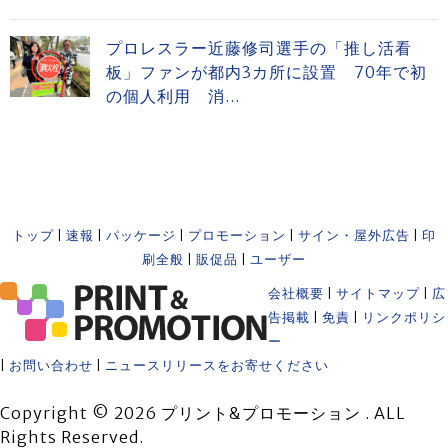
プロレスラー近藤修司選手の「推し活看
板」ファンが都内3カ所に設置 70年で初
の個人利用 消...
トップ
|
速報
|
パッケージ
|
プロモーション
|
サイン・屋外広告
|
印
刷全般
|
販促品
|
ユーザー
会社概要
|
サイトマップ
|
広
告掲載
|
免責
|
リンクポリシ
ー
|
お問い合わせ
|
ニュースリリースをお寄せください
Copyright © 2026 プリント&プロモーション . ALL
Rights Reserved.