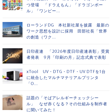
つ登場 「ドラえもん」「ドラゴンボー
ル」「ワンピー...
ローランドDG 本社新社屋を披露 最新の
ワーク思想を設計に採用 田部社長「世界
の創造（ワク...
日印産連 「2026年度日印産連表彰」受賞
者発表 9月「印刷の月」記念式典で表彰
xTool UV・DTG・DTF・UV DTFを1台
に統合したマルチマテリアルプリンタ
「O...
話題の「そばアレルギーチェックシー
ル」 なぜ赤くなる？その仕組みを制作者
に聞いてみた！