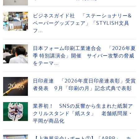
ビジネスガイド社 「ステーショナリー&
ペーパーグッズフェア」「STYLISH文具
フ...
日本フォーム印刷工業連合会 「2026年夏
季 特別講演会」開催 サイバー攻撃の脅威
をテーマ...
日印産連 「2026年度日印産連表彰」受賞
者発表 9月「印刷の月」記念式典で表彰
業界初！ SNSの反響から生まれた紙製ア
クリルスタンド「紙スタ」 老舗紙問屋・
平岡が商品化
【上海展示会レポート①】「APPP」 カ