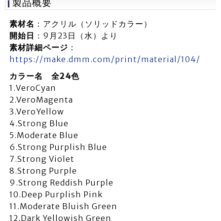
製品概要
素材名
：アクリル（ソリッドカラー）
開始日
：9月23日（水）より
素材詳細ページ
：
https://make.dmm.com/print/material/104/
カラー名 全24色
1.VeroCyan
2.VeroMagenta
3.VeroYellow
4.Strong Blue
5.Moderate Blue
6.Strong Purplish Blue
7.Strong Violet
8.Strong Purple
9.Strong Reddish Purple
10.Deep Purplish Pink
11.Moderate Bluish Green
12.Dark Yellowish Green