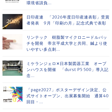
環境省請負...
日印産連 「2026年度日印産連表彰」受賞
者発表 9月「印刷の月」記念式典で表彰
リンテック 樹脂製マイクロニードルパッ
チを開発 帝京平成大学と共同、鍼より使
いやすい多点刺...
ミケランジェロ✕日本製図器工業 オープ
ンハウスを開催 「durst P5 500」導入記
念...
「page2027」ポスターデザイン決定、公
式サイトオープン、出展募集開始 通算40
回目・...