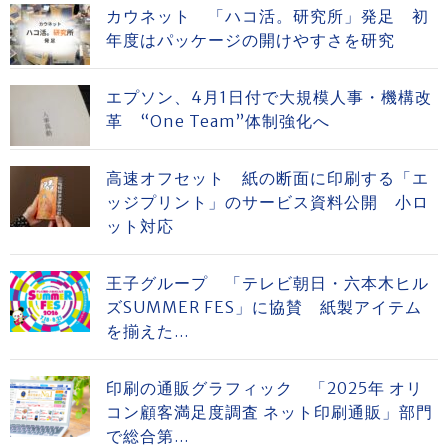
カウネット 「ハコ活。研究所」発足 初
年度はパッケージの開けやすさを研究
エプソン、4月1日付で大規模人事・機構改
革 “One Team”体制強化へ
高速オフセット 紙の断面に印刷する「エ
ッジプリント」のサービス資料公開 小ロ
ット対応
王子グループ 「テレビ朝日・六本木ヒル
ズSUMMER FES」に協賛 紙製アイテム
を揃えた...
印刷の通販グラフィック 「2025年 オリ
コン顧客満足度調査 ネット印刷通販」部門
で総合第...