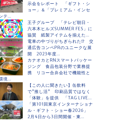
示会をレポート 「ギフト・シ
ョー」＆「プレミアム・インセ
ンテ...
王子グループ 「テレビ朝日・
六本木ヒルズSUMMER FES」に
協賛 紙製アイテムを揃えた...
電車の中づりがちぎられた⁉ 交
通広告コンペPRのユニークな展
開 2023年度...
カナオカとRNスマートパッケー
ジング 食品包装分野で業務提
携 リコー合弁会社で機能性と
環境...
【この人に聞きたい】缶飲料
で”推し活” 印刷品質ではなく
「体験」を提供 「TAG LIVE...
「第101回東京インターナショナ
ル・ギフト・ショー春2026」
2月4日から3日間開催・東...