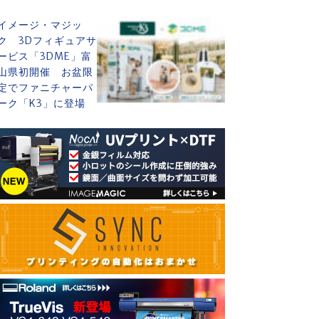
イメージ・マジッ
ク 3Dフィギュアサ
ービス「3DME」富
山県初開催 お盆限
定でファニチャーパ
ーク「K3」に登場