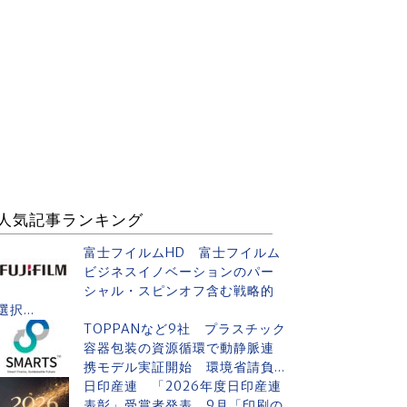
人気記事ランキング
富士フイルムHD 富士フイルム
ビジネスイノベーションのパー
シャル・スピンオフ含む戦略的
選択...
TOPPANなど9社 プラスチック
容器包装の資源循環で動静脈連
携モデル実証開始 環境省請負...
日印産連 「2026年度日印産連
表彰」受賞者発表 9月「印刷の