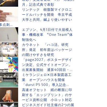
月」記念式典で表彰
リンテック 樹脂製マイクロニ
ードルパッチを開発 帝京平成
大学と共同、鍼より使いやすい
多点刺...
エプソン、4月1日付で大規模人
事・機構改革 “One Team”体
制強化へ
カウネット 「ハコ活。研究
所」発足 初年度はパッケージ
の開けやすさを研究
「page2027」ポスターデザイ
ン決定、公式サイトオープン、
出展募集開始 通算40回目・...
ミケランジェロ✕日本製図器工
業 オープンハウスを開催
「durst P5 500」導入記念...
高速オフセット 紙の断面に印
刷する「エッジプリント」のサ
ービス資料公開 小ロット対応
ビジネスガイド社主催の2つの展