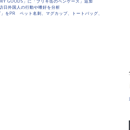
MY GOODS」に「ブリキ缶のペンケース」追加
訪日外国人の行動や嗜好を分析
マイズ」をPR ペット名刺、マグカップ、トートバッグ、