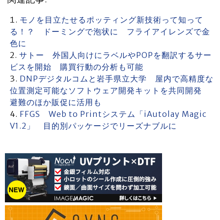
モノを目立たせるポッティング新技術って知って
る！？ ドーミングで泡状に フライアイレンズで金
色に
サトー 外国人向けにラベルやPOPを翻訳するサー
ビスを開始 購買行動の分析も可能
DNPデジタルコムと岩手県立大学 屋内で高精度な
位置測定可能なソフトウェア開発キットを共同開発
避難のほか販促に活用も
FFGS Web to Printシステム「iAutolay Magic
V1.2」 目的別パッケージでリーズナブルに