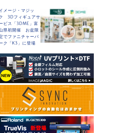
イメージ・マジッ
ク 3Dフィギュアサ
ービス「3DME」富
山県初開催 お盆限
定でファニチャーパ
ーク「K3」に登場