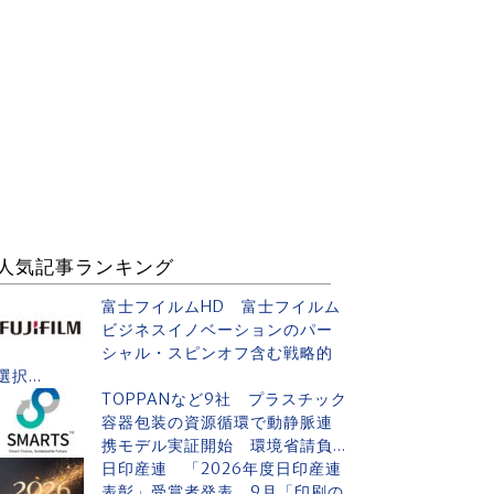
人気記事ランキング
富士フイルムHD 富士フイルム
ビジネスイノベーションのパー
シャル・スピンオフ含む戦略的
選択...
TOPPANなど9社 プラスチック
容器包装の資源循環で動静脈連
携モデル実証開始 環境省請負...
日印産連 「2026年度日印産連
表彰」受賞者発表 9月「印刷の