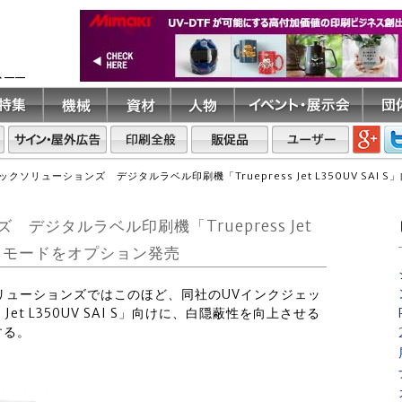
ト――
ィックソリューションズ デジタルラベル印刷機「Truepress Jet L350UV S
デジタルラベル印刷機「Truepress Jet
ワイトモードをオプション発売
クソリューションズではこのほど、同社のUVインクジェッ
Jet L350UV SAI S」向けに、白隠蔽性を向上させる
する。