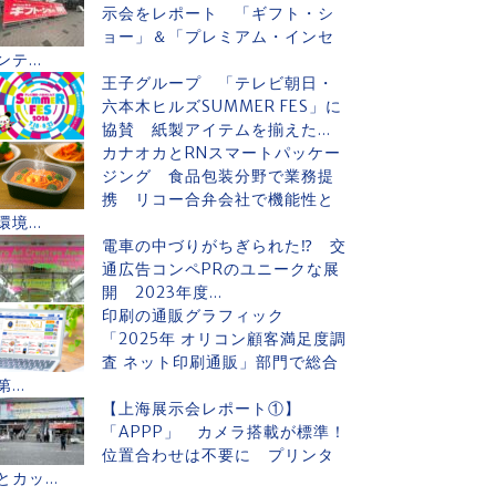
示会をレポート 「ギフト・シ
ョー」＆「プレミアム・インセ
ンテ...
王子グループ 「テレビ朝日・
六本木ヒルズSUMMER FES」に
協賛 紙製アイテムを揃えた...
カナオカとRNスマートパッケー
ジング 食品包装分野で業務提
携 リコー合弁会社で機能性と
環境...
電車の中づりがちぎられた⁉ 交
通広告コンペPRのユニークな展
開 2023年度...
印刷の通販グラフィック
「2025年 オリコン顧客満足度調
査 ネット印刷通販」部門で総合
第...
【上海展示会レポート①】
「APPP」 カメラ搭載が標準！
位置合わせは不要に プリンタ
とカッ...