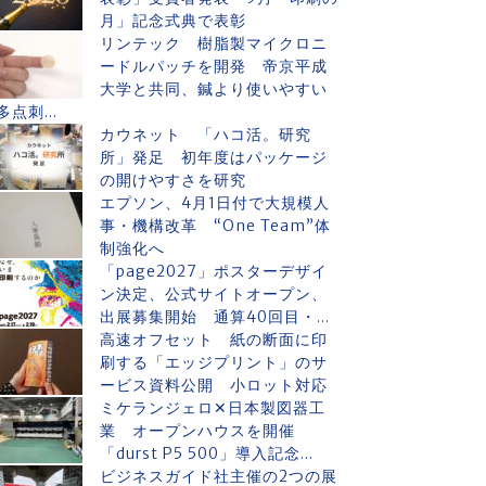
月」記念式典で表彰
リンテック 樹脂製マイクロニ
ードルパッチを開発 帝京平成
大学と共同、鍼より使いやすい
多点刺...
カウネット 「ハコ活。研究
所」発足 初年度はパッケージ
の開けやすさを研究
エプソン、4月1日付で大規模人
事・機構改革 “One Team”体
制強化へ
「page2027」ポスターデザイ
ン決定、公式サイトオープン、
出展募集開始 通算40回目・...
高速オフセット 紙の断面に印
刷する「エッジプリント」のサ
ービス資料公開 小ロット対応
ミケランジェロ✕日本製図器工
業 オープンハウスを開催
「durst P5 500」導入記念...
ビジネスガイド社主催の2つの展