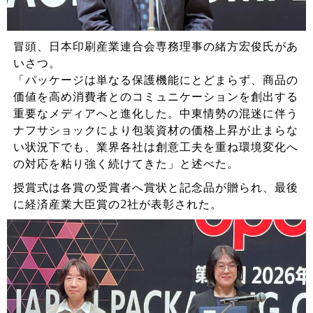
冒頭、日本印刷産業連合会専務理事の緒方宏俊氏があ
いさつ。
「パッケージは単なる保護機能にとどまらず、商品の
価値を高め消費者とのコミュニケーションを創出する
重要なメディアへと進化した。中東情勢の混迷に伴う
ナフサショックにより包装資材の価格上昇が止まらな
い状況下でも、業界各社は創意工夫を重ね環境変化へ
の対応を粘り強く続けてきた」と述べた。
授賞式は各賞の受賞者へ賞状と記念品が贈られ、最後
に経済産業大臣賞の2社が表彰された。