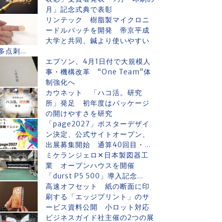
月」記念式典で表彰
リンテック 樹脂製マイクロニ
ードルパッチを開発 帝京平成
大学と共同、鍼より使いやすい
多点刺...
エプソン、4月1日付で大規模人
事・機構改革 “One Team”体
制強化へ
カウネット 「ハコ活。研究
所」発足 初年度はパッケージ
の開けやすさを研究
「page2027」ポスターデザイ
ン決定、公式サイトオープン、
出展募集開始 通算40回目・...
ミケランジェロ✕日本製図器工
業 オープンハウスを開催
「durst P5 500」導入記念...
高速オフセット 紙の断面に印
刷する「エッジプリント」のサ
ービス資料公開 小ロット対応
ビジネスガイド社主催の2つの展