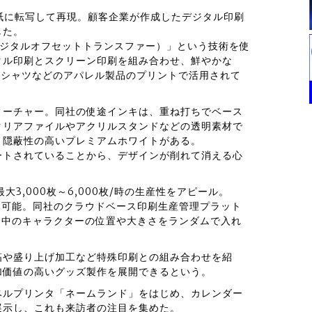
下紙に転写して再現。顧客企業が作成したデジタル印刷
した。
（デジタルオフセットトランスファー）」という技術を使
タル印刷とスクリーン印刷を組み合わせ、鮮やかな
Tシャツなどのアパレル製品のプリントで活用されて
ィーチャー。同社の使途インキは、重ね打ちでベース
クリアファイルやアクリルスタンドなどの透明素材で
、隠蔽性の高いプレミアムホワイトがある。
ートされていることから、デザインが削れて消える心
の最大3,000枚～6,000枚/時の生産性をアピール。
刷も可能。同社のクラウドベース印刷生産管理プラット
イン中のキャラクターの位置や大きさをランダムで入れ
箔や盛り上げ加工など特殊印刷との組み合わせを紹
加価値の高いグッズ製作を展開できるという。
ベルプリンタ「ネームランド」をはじめ、カレンダー
展示し、これも来訪者の注目を集めた。