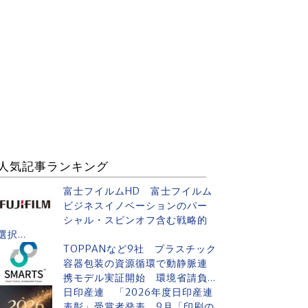
人気記事ランキング
富士フイルムHD 富士フイルム
ビジネスイノベーションのパー
シャル・スピンオフ含む戦略的
選択...
TOPPANなど9社 プラスチック
容器包装の資源循環で動静脈連
携モデル実証開始 環境省請負...
日印産連 「2026年度日印産連
表彰」受賞者発表 9月「印刷の