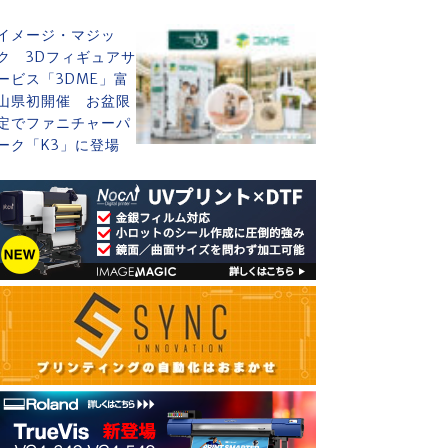
イメージ・マジッ
ク 3Dフィギュアサ
ービス「3DME」富
山県初開催 お盆限
定でファニチャーパ
ーク「K3」に登場