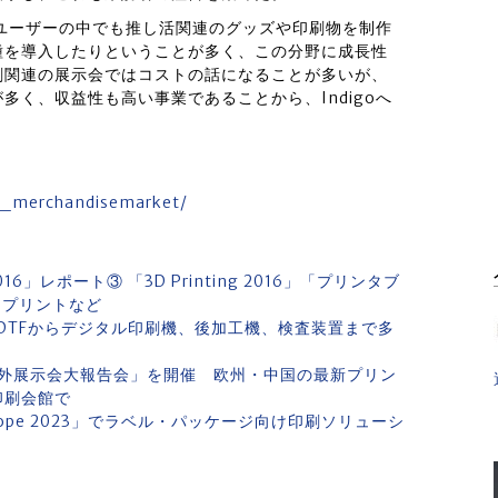
oユーザーの中でも推し活関連のグッズや印刷物を制作
種を導入したりということが多く、この分野に成長性
刷関連の展示会ではコストの話になることが多いが、
く、収益性も高い事業であることから、Indigoへ
1_merchandisemarket/
レポート③ 「3D Printing 2016」「プリンタブ
Dプリントなど
のDTFからデジタル印刷機、後加工機、検査装置まで多
外展示会大報告会」を開催 欧州・中国の最新プリン
印刷会館で
oEurope 2023」でラベル・パッケージ向け印刷ソリューシ