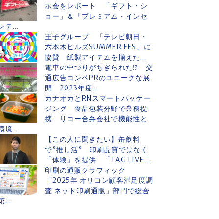
示会をレポート 「ギフト・シ
ョー」＆「プレミアム・インセ
ンテ...
王子グループ 「テレビ朝日・
六本木ヒルズSUMMER FES」に
協賛 紙製アイテムを揃えた...
電車の中づりがちぎられた⁉ 交
通広告コンペPRのユニークな展
開 2023年度...
カナオカとRNスマートパッケー
ジング 食品包装分野で業務提
携 リコー合弁会社で機能性と
環境...
【この人に聞きたい】缶飲料
で”推し活” 印刷品質ではなく
「体験」を提供 「TAG LIVE...
印刷の通販グラフィック
「2025年 オリコン顧客満足度調
査 ネット印刷通販」部門で総合
第...