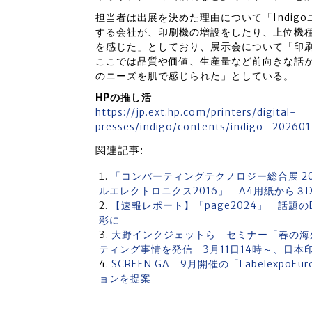
担当者は出展を決めた理由について「Indig
する会社が、印刷機の増設をしたり、上位機
を感じた」としており、展示会について「印
ここでは品質や価値、生産量など前向きな話が多
のニーズを肌で感じられた」としている。
HPの推し活
https://jp.ext.hp.com/printers/digital-
presses/indigo/contents/indigo_20260
関連記事:
「コンバーティングテクノロジー総合展 2016」
ルエレクトロニクス2016」 A4用紙から３
【速報レポート】「page2024」 話題
彩に
大野インクジェットら セミナー「春の海
ティング事情を発信 3月11日14時～、日本
SCREEN GA 9月開催の「Labelexp
ョンを提案