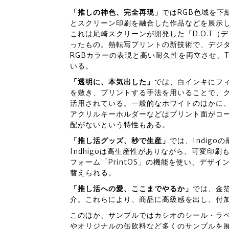
「推しの神色、完全再現」
ではRGB色域を
とスクリーン印刷を融合した作品などを展示
これは尾崎スクリーンが開発した「D.O.T
ったもの。熱転写プリントの新技術で、デジ
RGBカラーの表現と高い耐久性を両立させ、
いる。
「透明に、本気出した」
では、白インキにフ
を敷き、プリントする手法を用いることで、
活用されている。一般的なホワイトのほかに
アクリルキーホルダーなどはプリント面がコ
配がないという特性もある。
「推し活グッズ、秒で生産」
では、Indigo
Indhigoは高生産性がありながら、可変印
フォーム「PrintOS」の機能を使い、デザ
替えられる。
「推し活への愛、ここまでやるか」
では、金
介。これらにより、商品に高級感を出し、付
このほか、サンプルではカシオのシール・ラ
やオリジナルの缶飲料など多くのサンプルを