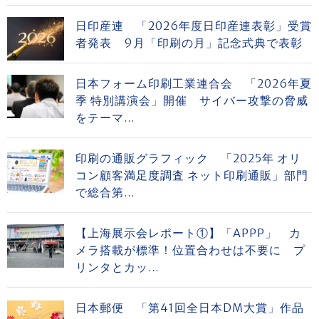
日印産連 「2026年度日印産連表彰」受賞
者発表 9月「印刷の月」記念式典で表彰
日本フォーム印刷工業連合会 「2026年夏
季 特別講演会」開催 サイバー攻撃の脅威
をテーマ...
印刷の通販グラフィック 「2025年 オリ
コン顧客満足度調査 ネット印刷通販」部門
で総合第...
【上海展示会レポート①】「APPP」 カ
メラ搭載が標準！位置合わせは不要に プ
リンタとカッ...
日本郵便 「第41回全日本DM大賞」作品