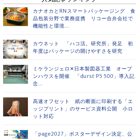
カナオカとRNスマートパッケージング 食
品包装分野で業務提携 リコー合弁会社で
機能性と環境...
カウネット 「ハコ活。研究所」発足 初
年度はパッケージの開けやすさを研究
ミケランジェロ✕日本製図器工業 オープ
ンハウスを開催 「durst P5 500」導入記
念...
高速オフセット 紙の断面に印刷する「エ
ッジプリント」のサービス資料公開 小ロ
ット対応
「page2027」ポスターデザイン決定、公