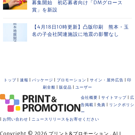
募集開始 初応募者向け「DMグロース
賞」を新設
【4月18日10時更新】凸版印刷 熊本・玉
名の子会社関連施設に地震の影響なし
トップ
|
速報
|
パッケージ
|
プロモーション
|
サイン・屋外広告
|
印
刷全般
|
販促品
|
ユーザー
会社概要
|
サイトマップ
|
広
告掲載
|
免責
|
リンクポリシ
ー
|
お問い合わせ
|
ニュースリリースをお寄せください
Copyright © 2026 プリント&プロモーション . ALL