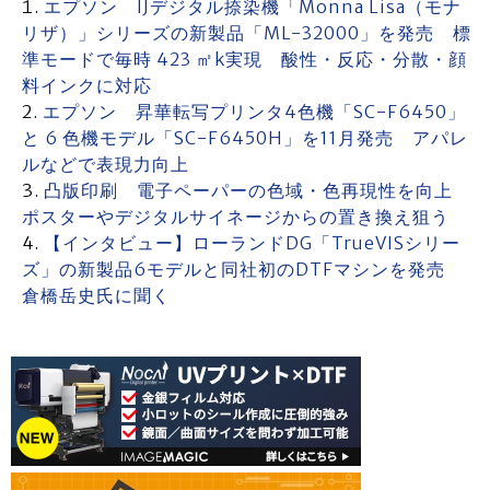
エプソン IJデジタル捺染機「Monna Lisa（モナ
リザ）」シリーズの新製品「ML-32000」を発売 標
準モードで毎時 423 ㎡k実現 酸性・反応・分散・顔
料インクに対応
エプソン 昇華転写プリンタ4色機「SC-F6450」
と 6 色機モデル「SC-F6450H」を11月発売 アパレ
ルなどで表現力向上
凸版印刷 電子ペーパーの色域・色再現性を向上
ポスターやデジタルサイネージからの置き換え狙う
【インタビュー】ローランドDG「TrueVISシリー
ズ」の新製品6モデルと同社初のDTFマシンを発売
倉橋岳史氏に聞く