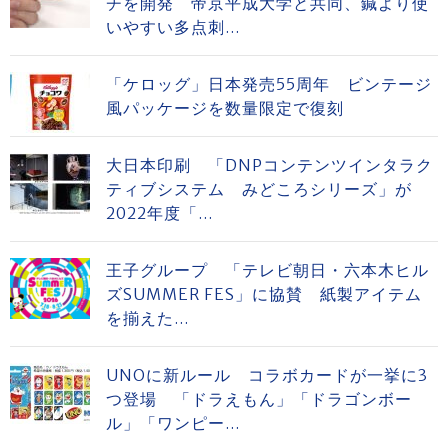
チを開発 帝京平成大学と共同、鍼より使
いやすい多点刺...
「ケロッグ」日本発売55周年 ビンテージ
風パッケージを数量限定で復刻
大日本印刷 「DNPコンテンツインタラク
ティブシステム みどころシリーズ」が
2022年度「...
王子グループ 「テレビ朝日・六本木ヒル
ズSUMMER FES」に協賛 紙製アイテム
を揃えた...
UNOに新ルール コラボカードが一挙に3
つ登場 「ドラえもん」「ドラゴンボー
ル」「ワンピー...