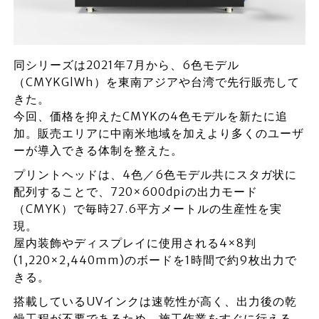
同シリーズは2021年7月から、6色モデル
（CMYKGlWh）を東南アジアや台湾で先行販売して
きた。
今回、価格を抑えたCMYKの4色モデルを新たに追
加。販売エリアに中南米地域を加えより多くのユーザ
ーが導入できる体制を整えた。
プリントヘッドは、4色／6色モデル共にスタガ状に
配列することで、720×600dpiの出力モード
（CMYK）で毎時27.6平方メートルの生産性を実
現。
屋内装飾やディスプレイに使用される4×8判
(1,220×2,440mm)のボードを1時間で約9枚出力で
きる。
搭載しているUVインクは速乾性が高く、出力後の乾
燥工程が不要であるため、施工作業をすぐに行える。