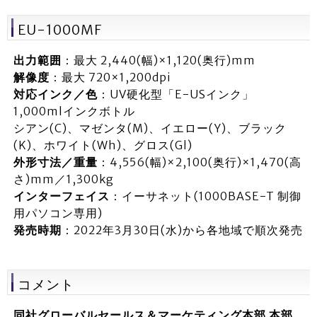
EU-1000MF
出力範囲
：最大 2,440(幅)×1,120(奥行)mm
解像度
：最大 720×1,200dpi
対応インク／色
：UV硬化型「E-USインク」
1,000mlインクボトル
シアン(C)、マゼンタ(M)、イエロー(Y)、ブラック
(K)、ホワイト(Wh)、グロス(Gl)
外形寸法／重量
：4,556(幅)×2,100(奥行)×1,470(高
さ)mm／1,300kg
インターフェイス
：イーサネット(1000BASE-T 制御
用パソコン専用)
発売時期
：2022年3月30日(水)から各地域で順次発売
コメント
同社グローバルセールス＆マーケティング本部 本部