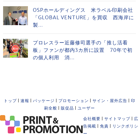
OSPホールディングス 米ラベル印刷会社
「GLOBAL VENTURE」を買収 西海岸に
製...
プロレスラー近藤修司選手の「推し活看
板」ファンが都内3カ所に設置 70年で初
の個人利用 消...
トップ
|
速報
|
パッケージ
|
プロモーション
|
サイン・屋外広告
|
印
刷全般
|
販促品
|
ユーザー
会社概要
|
サイトマップ
|
広
告掲載
|
免責
|
リンクポリシ
ー