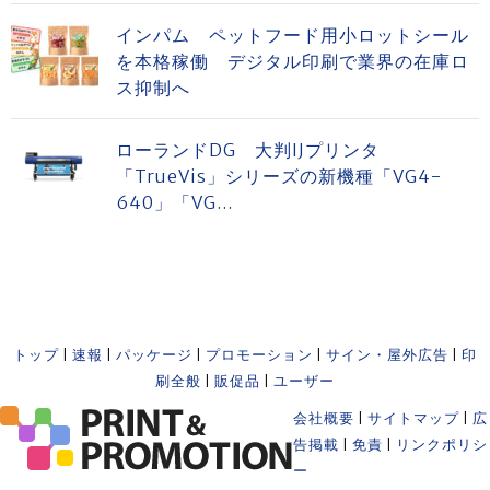
インパム ペットフード用小ロットシール
を本格稼働 デジタル印刷で業界の在庫ロ
ス抑制へ
ローランドDG 大判IJプリンタ
「TrueVis」シリーズの新機種「VG4-
640」「VG...
トップ
|
速報
|
パッケージ
|
プロモーション
|
サイン・屋外広告
|
印
刷全般
|
販促品
|
ユーザー
会社概要
|
サイトマップ
|
広
告掲載
|
免責
|
リンクポリシ
ー