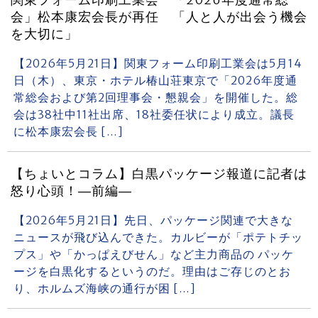
関東フォーム印刷工業会 「2026年度通常総
会」松本康宏会長が再任 「人と人が出会う機会
を大切に」
【2026年5月21日】関東フォーム印刷工業会は5月14
日（木）、東京・ホテル椿山荘東京で「2026年度通
常総会および第2回理事会・懇親会」を開催した。総
会は38社中11社出席、18社委任状により成立。議長
に松本康宏会長 […]
【ちょいとコラム】白黒パッケージ報道に記者は
怒り心頭！―前編―
【2026年5月21日】先日、パッケージ関連で大きな
ニュースが飛び込んできた。カルビーが「ポテトチッ
プス」や「かっぱえびせん」など主力商品の パッケ
ージを白黒化するというのだ。理由はご存じのとお
り、ホルムズ海峡の通行が困 […]