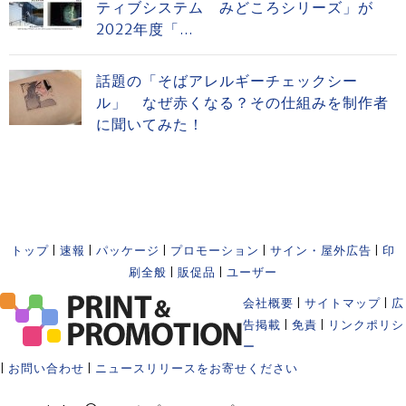
ティブシステム みどころシリーズ」が
2022年度「...
話題の「そばアレルギーチェックシー
ル」 なぜ赤くなる？その仕組みを制作者
に聞いてみた！
トップ
|
速報
|
パッケージ
|
プロモーション
|
サイン・屋外広告
|
印
刷全般
|
販促品
|
ユーザー
会社概要
|
サイトマップ
|
広
告掲載
|
免責
|
リンクポリシ
ー
|
お問い合わせ
|
ニュースリリースをお寄せください