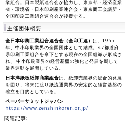
業組合。日本製紙連合会が協力し、東京都・経済産業
省・環境省・日本印刷産業連合会・東京商工会議所・
全国印刷工業組合連合会が後援する。
主催団体概要
全日本印刷工業組合連合会（全印工連）
は、1955
年、中小印刷業界の全国団体として結成。47都道府
県印刷工業組合を傘下とする現在の全国組織が形成さ
れ、 中小印刷業界の経営基盤の強化と発展を期して
業界運動を展開している。
日本洋紙板紙卸商業組合
は、紙卸売業界の総合的発展
を図り、将来に渡り紙流通業界の安定的な経営基盤の
確立を目的としている。
ペーパーサミットジャパン
https://www.zenshinkoren.or.jp/
関連記事: