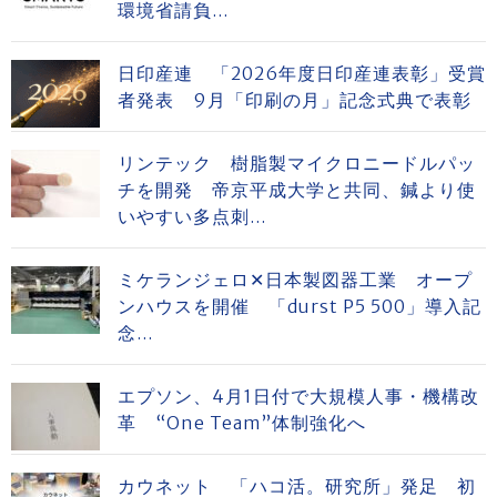
環境省請負...
日印産連 「2026年度日印産連表彰」受賞
者発表 9月「印刷の月」記念式典で表彰
リンテック 樹脂製マイクロニードルパッ
チを開発 帝京平成大学と共同、鍼より使
いやすい多点刺...
ミケランジェロ✕日本製図器工業 オープ
ンハウスを開催 「durst P5 500」導入記
念...
エプソン、4月1日付で大規模人事・機構改
革 “One Team”体制強化へ
カウネット 「ハコ活。研究所」発足 初