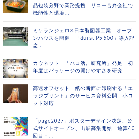
品包装分野で業務提携 リコー合弁会社で
機能性と環境...
ミケランジェロ✕日本製図器工業 オープ
ンハウスを開催 「durst P5 500」導入記
念...
カウネット 「ハコ活。研究所」発足 初
年度はパッケージの開けやすさを研究
高速オフセット 紙の断面に印刷する「エ
ッジプリント」のサービス資料公開 小ロ
ット対応
「page2027」ポスターデザイン決定、公
式サイトオープン、出展募集開始 通算40
回目・...