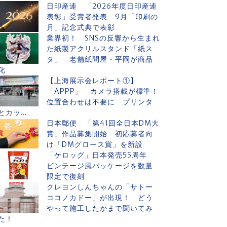
日印産連 「2026年度日印産連
表彰」受賞者発表 9月「印刷の
月」記念式典で表彰
業界初！ SNSの反響から生まれ
た紙製アクリルスタンド「紙ス
タ」 老舗紙問屋・平岡が商品
化
【上海展示会レポート①】
「APPP」 カメラ搭載が標準！
位置合わせは不要に プリンタ
とカッ...
日本郵便 「第41回全日本DM大
賞」作品募集開始 初応募者向
け「DMグロース賞」を新設
「ケロッグ」日本発売55周年
ビンテージ風パッケージを数量
限定で復刻
クレヨンしんちゃんの「サトー
ココノカドー」が出現！ どう
やって施工したかまで聞いてみ
た！