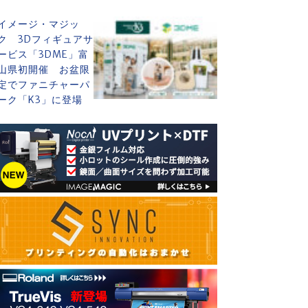
イメージ・マジッ
ク 3Dフィギュアサ
ービス「3DME」富
山県初開催 お盆限
定でファニチャーパ
ーク「K3」に登場