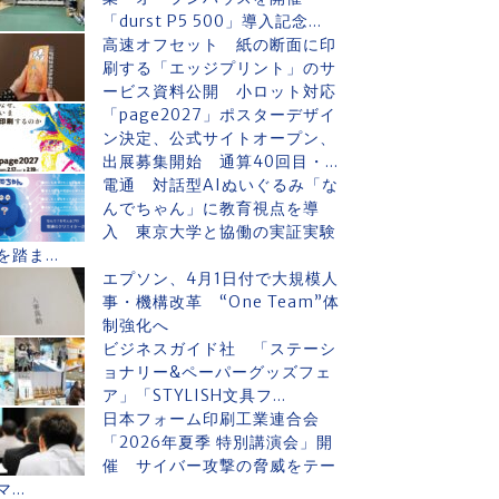
「durst P5 500」導入記念...
高速オフセット 紙の断面に印
刷する「エッジプリント」のサ
ービス資料公開 小ロット対応
「page2027」ポスターデザイ
ン決定、公式サイトオープン、
出展募集開始 通算40回目・...
電通 対話型AIぬいぐるみ「な
んでちゃん」に教育視点を導
入 東京大学と協働の実証実験
を踏ま...
エプソン、4月1日付で大規模人
事・機構改革 “One Team”体
制強化へ
ビジネスガイド社 「ステーシ
ョナリー&ペーパーグッズフェ
ア」「STYLISH文具フ...
日本フォーム印刷工業連合会
「2026年夏季 特別講演会」開
催 サイバー攻撃の脅威をテー
マ...