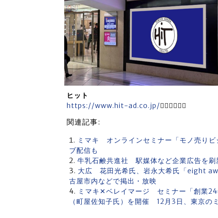
ヒット
https://www.hit-ad.co.jp/

関連記事:
ミマキ オンラインセミナー「モノ売りビ
ブ配信も
牛乳石鹸共進社 駅媒体など企業広告を刷
大広 花田光希氏、岩永大希氏「eight 
古屋市内などで掲出・放映
ミマキ✕ベレイマージ セミナー「創業2
（町屋佐知子氏）を開催 12月3日、東京の