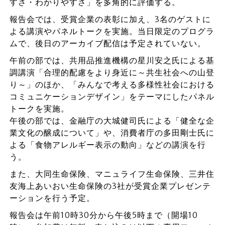
すさ・わかりやすさ」を多角的に評価する。
報告会では、受賞企業の表彰に加え、3名のゲストに
よる講演やパネルトークを実施。当日限定のプログラ
ムで、後日のアーカイブ配信は予定されていない。
午前の部では、共用品推進機構の星川安之氏による基
調講演「合理的配慮をより身近に～共生社会への山登
り～」のほか、「みんなで考える多様性社会における
コミュニケーションデザイン」をテーマにしたパネル
トークを実施。
午後の部では、金融庁の大城健司氏による「健全な企
業文化の醸成について」や、消費者庁の多田剛士氏に
よる「食物アレルギー表示の動向」などの講演を行
う。
また、大同生命保険、マニュライフ生命保険、三井住
友海上あいおい生命保険の3社が受賞企業プレゼンテ
ーションを行う予定。
報告会は午前10時30分から午後5時まで（開場10