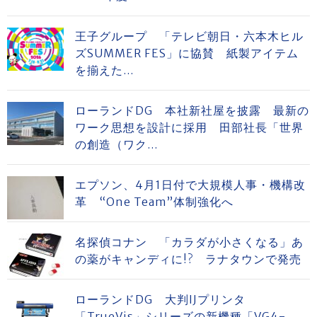
王子グループ 「テレビ朝日・六本木ヒル
ズSUMMER FES」に協賛 紙製アイテム
を揃えた...
ローランドDG 本社新社屋を披露 最新の
ワーク思想を設計に採用 田部社長「世界
の創造（ワク...
エプソン、4月1日付で大規模人事・機構改
革 “One Team”体制強化へ
名探偵コナン 「カラダが小さくなる」あ
の薬がキャンディに!? ラナタウンで発売
ローランドDG 大判IJプリンタ
「TrueVis」シリーズの新機種「VG4-