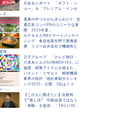
示会をレポート 「ギフト・シ
ョー」＆「プレミアム・インセ
ンテ...
電車の中づりがちぎられた⁉ 交
通広告コンペPRのユニークな展
開 2023年度...
カナオカとRNスマートパッケー
ジング 食品包装分野で業務提
携 リコー合弁会社で機能性と
環境...
王子グループ 「テレビ朝日・
六本木ヒルズSUMMER FES」に
協賛 紙製アイテムを揃えた...
パテント・リザルト 精密機器
業界の特許「他社牽制力ランキ
ング2025」公開 3位はリコ
ー・...
【この人に聞きたい】缶飲料
で”推し活” 印刷品質ではなく
「体験」を提供 「TAG LIVE...