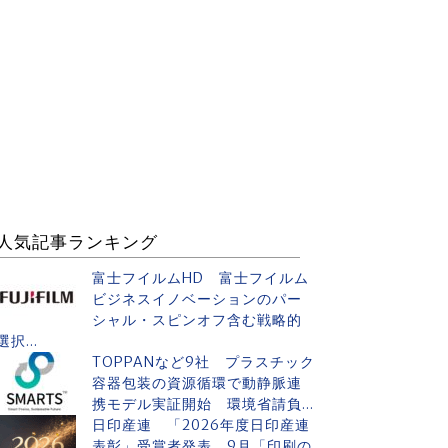
人気記事ランキング
富士フイルムHD 富士フイルム
ビジネスイノベーションのパー
シャル・スピンオフ含む戦略的
選択...
TOPPANなど9社 プラスチック
容器包装の資源循環で動静脈連
携モデル実証開始 環境省請負...
日印産連 「2026年度日印産連
表彰」受賞者発表 9月「印刷の