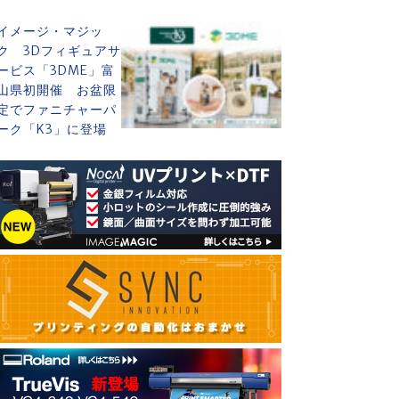
イメージ・マジッ
ク 3Dフィギュアサ
ービス「3DME」富
山県初開催 お盆限
定でファニチャーパ
ーク「K3」に登場