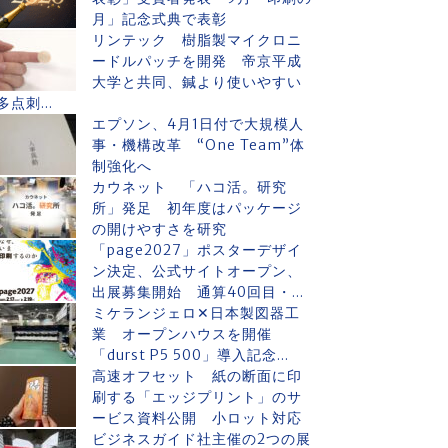
月」記念式典で表彰
リンテック 樹脂製マイクロニ
ードルパッチを開発 帝京平成
大学と共同、鍼より使いやすい
多点刺...
エプソン、4月1日付で大規模人
事・機構改革 “One Team”体
制強化へ
カウネット 「ハコ活。研究
所」発足 初年度はパッケージ
の開けやすさを研究
「page2027」ポスターデザイ
ン決定、公式サイトオープン、
出展募集開始 通算40回目・...
ミケランジェロ✕日本製図器工
業 オープンハウスを開催
「durst P5 500」導入記念...
高速オフセット 紙の断面に印
刷する「エッジプリント」のサ
ービス資料公開 小ロット対応
ビジネスガイド社主催の2つの展