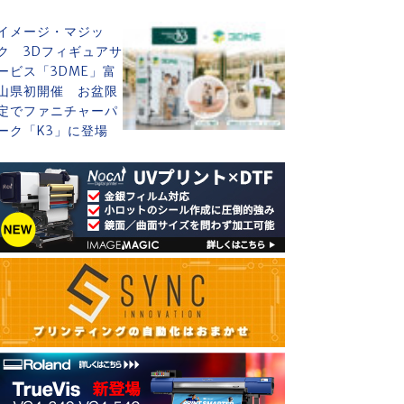
イメージ・マジッ
ク 3Dフィギュアサ
ービス「3DME」富
山県初開催 お盆限
定でファニチャーパ
ーク「K3」に登場