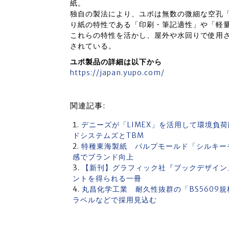
紙。
独自の製法により、ユポは無数の微細な空孔
り紙の特性である「印刷・筆記適性」や「軽
これらの特性を活かし、屋外や水回りで使用
されている。
ユポ製品の詳細は以下から
https://japan.yupo.com/
関連記事:
デニーズが「LIMEX」を活用して環境負
ドシステムズとTBM
特種東海製紙 パルプモールド「シルキー
感でブランド向上
【新刊】グラフィック社『ブックデザイン
ントを得られる一冊
丸昌化学工業 耐久性抜群の「BS5609
ラベルなどで採用見込む