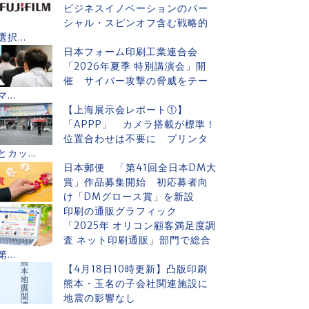
ビジネスイノベーションのパー
シャル・スピンオフ含む戦略的
選択...
日本フォーム印刷工業連合会
「2026年夏季 特別講演会」開
催 サイバー攻撃の脅威をテー
マ...
【上海展示会レポート①】
「APPP」 カメラ搭載が標準！
位置合わせは不要に プリンタ
とカッ...
日本郵便 「第41回全日本DM大
賞」作品募集開始 初応募者向
け「DMグロース賞」を新設
印刷の通販グラフィック
「2025年 オリコン顧客満足度調
査 ネット印刷通販」部門で総合
第...
【4月18日10時更新】凸版印刷
熊本・玉名の子会社関連施設に
地震の影響なし