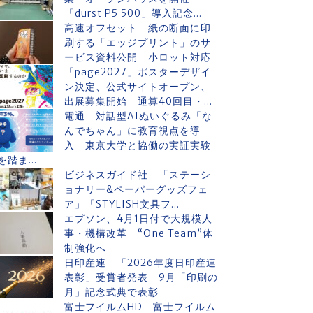
「durst P5 500」導入記念...
高速オフセット 紙の断面に印
刷する「エッジプリント」のサ
ービス資料公開 小ロット対応
「page2027」ポスターデザイ
ン決定、公式サイトオープン、
出展募集開始 通算40回目・...
電通 対話型AIぬいぐるみ「な
んでちゃん」に教育視点を導
入 東京大学と協働の実証実験
を踏ま...
ビジネスガイド社 「ステーシ
ョナリー&ペーパーグッズフェ
ア」「STYLISH文具フ...
エプソン、4月1日付で大規模人
事・機構改革 “One Team”体
制強化へ
日印産連 「2026年度日印産連
表彰」受賞者発表 9月「印刷の
月」記念式典で表彰
富士フイルムHD 富士フイルム