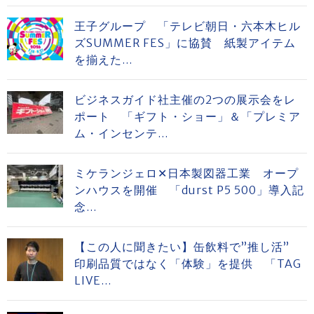
王子グループ 「テレビ朝日・六本木ヒル
ズSUMMER FES」に協賛 紙製アイテム
を揃えた...
ビジネスガイド社主催の2つの展示会をレ
ポート 「ギフト・ショー」＆「プレミア
ム・インセンテ...
ミケランジェロ✕日本製図器工業 オープ
ンハウスを開催 「durst P5 500」導入記
念...
【この人に聞きたい】缶飲料で”推し活”
印刷品質ではなく「体験」を提供 「TAG
LIVE...