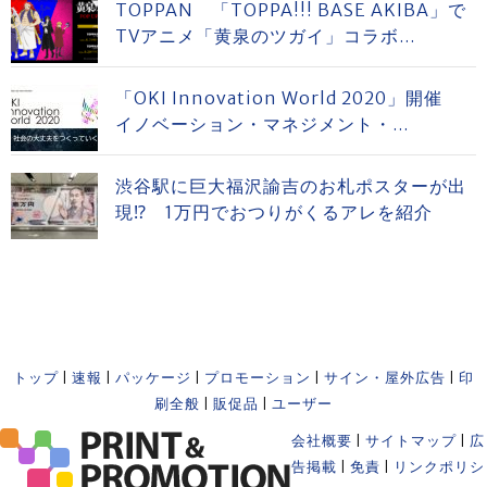
TOPPAN 「TOPPA!!! BASE AKIBA」で
TVアニメ「黄泉のツガイ」コラボ...
「OKI Innovation World 2020」開催
イノベーション・マネジメント・...
渋谷駅に巨大福沢諭吉のお札ポスターが出
現⁉ 1万円でおつりがくるアレを紹介
トップ
|
速報
|
パッケージ
|
プロモーション
|
サイン・屋外広告
|
印
刷全般
|
販促品
|
ユーザー
会社概要
|
サイトマップ
|
広
告掲載
|
免責
|
リンクポリシ