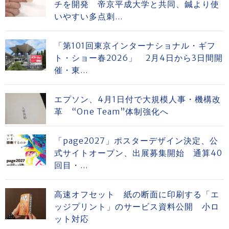
チを開発 帝京平成大学と共同、鍼より使
いやすい多点刺...
「第101回東京インターナショナル・ギフ
ト・ショー春2026」 2月4日から3日間開
催・東...
エプソン、4月1日付で大規模人事・機構改
革 “One Team”体制強化へ
「page2027」ポスターデザイン決定、公
式サイトオープン、出展募集開始 通算40
回目・...
高速オフセット 紙の断面に印刷する「エ
ッジプリント」のサービス資料公開 小ロ
ット対応