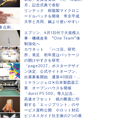
月」記念式典で表彰
リンテック 樹脂製マイクロニ
ードルパッチを開発 帝京平成
大学と共同、鍼より使いやすい
多点刺...
エプソン、4月1日付で大規模人
事・機構改革 “One Team”体
制強化へ
カウネット 「ハコ活。研究
所」発足 初年度はパッケージ
の開けやすさを研究
「page2027」ポスターデザイ
ン決定、公式サイトオープン、
出展募集開始 通算40回目・...
ミケランジェロ✕日本製図器工
業 オープンハウスを開催
「durst P5 500」導入記念...
高速オフセット 紙の断面に印
刷する「エッジプリント」のサ
ービス資料公開 小ロット対応
ビジネスガイド社主催の2つの展