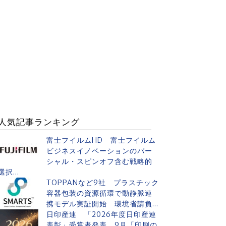
人気記事ランキング
富士フイルムHD 富士フイルム
ビジネスイノベーションのパー
シャル・スピンオフ含む戦略的
選択...
TOPPANなど9社 プラスチック
容器包装の資源循環で動静脈連
携モデル実証開始 環境省請負...
日印産連 「2026年度日印産連
表彰」受賞者発表 9月「印刷の