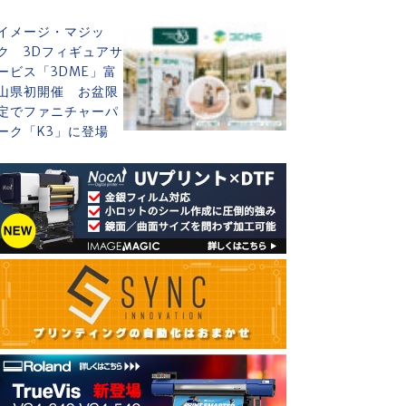
イメージ・マジッ
ク 3Dフィギュアサ
ービス「3DME」富
山県初開催 お盆限
定でファニチャーパ
ーク「K3」に登場