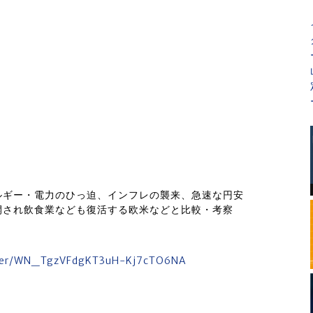
ルギー・電力のひっ迫、インフレの襲来、急速な円安
開され飲食業なども復活する欧米などと比較・考察
ister/WN_TgzVFdgKT3uH-Kj7cTO6NA