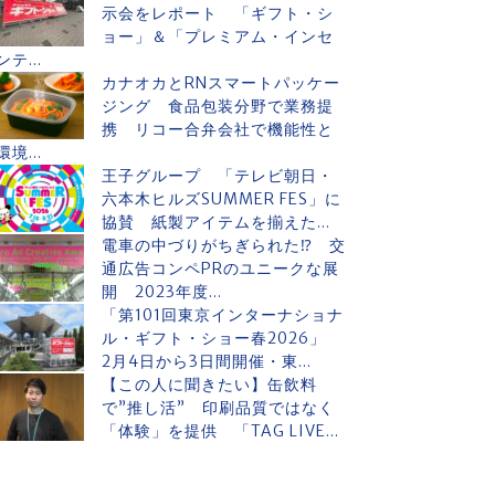
示会をレポート 「ギフト・シ
ョー」＆「プレミアム・インセ
ンテ...
カナオカとRNスマートパッケー
ジング 食品包装分野で業務提
携 リコー合弁会社で機能性と
環境...
王子グループ 「テレビ朝日・
六本木ヒルズSUMMER FES」に
協賛 紙製アイテムを揃えた...
電車の中づりがちぎられた⁉ 交
通広告コンペPRのユニークな展
開 2023年度...
「第101回東京インターナショナ
ル・ギフト・ショー春2026」
2月4日から3日間開催・東...
【この人に聞きたい】缶飲料
で”推し活” 印刷品質ではなく
「体験」を提供 「TAG LIVE...