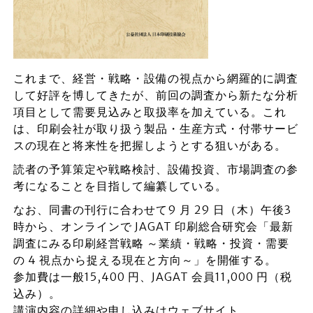
これまで、経営・戦略・設備の視点から網羅的に調査
して好評を博してきたが、前回の調査から新たな分析
項目として需要見込みと取扱率を加えている。これ
は、印刷会社が取り扱う製品・生産方式・付帯サービ
スの現在と将来性を把握しようとする狙いがある。
読者の予算策定や戦略検討、設備投資、市場調査の参
考になることを目指して編纂している。
なお、同書の刊行に合わせて9 月 29 日（木）午後3
時から、オンラインで JAGAT 印刷総合研究会「最新
調査にみる印刷経営戦略 ～業績・戦略・投資・需要
の 4 視点から捉える現在と方向～」を開催する。
参加費は一般15,400 円、JAGAT 会員11,000 円（税
込み）。
講演内容の詳細や申し込みはウェブサイト