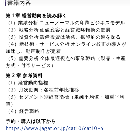
書籍内容
第 1 章 経営動向を読み解く
（1）業績分析 ニューノーマルの印刷ビジネスモデル
（2）戦略分析 価値変容と経営戦略転換の進展
（3）投資分析 設備投資は活発、拡印刷の道を探る
（4）新技術・サービス分析 オンライン校正の導入が
加速し、動画制作が定着
（5）需要分析 全体最適視点の事業戦略（製品・生産
方式・付帯サービス）
第 2 章 参考資料
（1）経営動向指標
（2）月次動向：各種前年比推移
（3）セグメント別経営指標（単純平均値・加重平均
値）
（4）経営戦略
予約・購入は以下から
https://www.jagat.or.jp/cat10/cat10-4