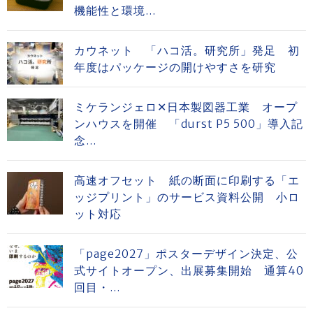
機能性と環境...
カウネット 「ハコ活。研究所」発足 初
年度はパッケージの開けやすさを研究
ミケランジェロ✕日本製図器工業 オープ
ンハウスを開催 「durst P5 500」導入記
念...
高速オフセット 紙の断面に印刷する「エ
ッジプリント」のサービス資料公開 小ロ
ット対応
「page2027」ポスターデザイン決定、公
式サイトオープン、出展募集開始 通算40
回目・...