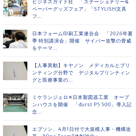
ビジネスガイド社 「ステーショナリー&
ペーパーグッズフェア」「STYLISH文具
フ...
日本フォーム印刷工業連合会 「2026年夏
季 特別講演会」開催 サイバー攻撃の脅威
をテーマ...
【人事異動】キヤノン メディカルとプリ
ンティング分野で デジタルプリンティン
グと医療事業の...
ミケランジェロ✕日本製図器工業 オープ
ンハウスを開催 「durst P5 500」導入記
念...
エプソン、4月1日付で大規模人事・機構改