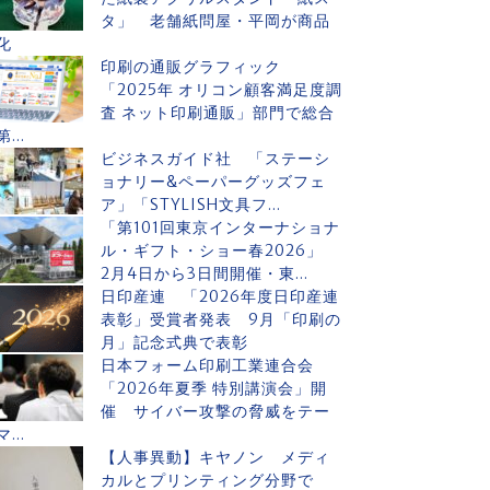
タ」 老舗紙問屋・平岡が商品
化
印刷の通販グラフィック
「2025年 オリコン顧客満足度調
査 ネット印刷通販」部門で総合
第...
ビジネスガイド社 「ステーシ
ョナリー&ペーパーグッズフェ
ア」「STYLISH文具フ...
「第101回東京インターナショナ
ル・ギフト・ショー春2026」
2月4日から3日間開催・東...
日印産連 「2026年度日印産連
表彰」受賞者発表 9月「印刷の
月」記念式典で表彰
日本フォーム印刷工業連合会
「2026年夏季 特別講演会」開
催 サイバー攻撃の脅威をテー
マ...
【人事異動】キヤノン メディ
カルとプリンティング分野で