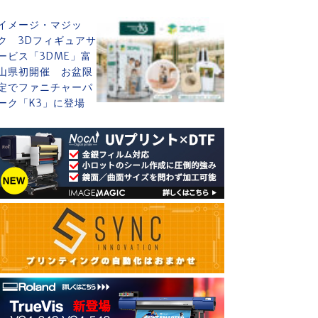
イメージ・マジッ
ク 3Dフィギュアサ
ービス「3DME」富
山県初開催 お盆限
定でファニチャーパ
ーク「K3」に登場