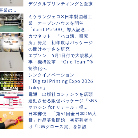
デジタルプリンティングと医療
事業の...
ミケランジェロ✕日本製図器工
業 オープンハウスを開催
「durst P5 500」導入記念...
カウネット 「ハコ活。研究
所」発足 初年度はパッケージ
の開けやすさを研究
エプソン、4月1日付で大規模人
事・機構改革 “One Team”体
制強化へ
シンクイノベーション
「Digital Printing Expo 2026
Tokyo」...
電通 出版社コンテンツを店頭
連動させる販促パッケージ「SNS
マガジン for リテール」提...
日本郵便 「第41回全日本DM大
賞」作品募集開始 初応募者向
け「DMグロース賞」を新設