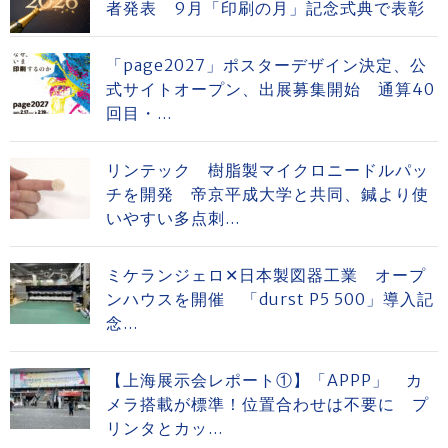
者発表 9月「印刷の月」記念式典で表彰
「page2027」ポスターデザイン決定、公
式サイトオープン、出展募集開始 通算40
回目・...
リンテック 樹脂製マイクロニードルパッ
チを開発 帝京平成大学と共同、鍼より使
いやすい多点刺...
ミケランジェロ✕日本製図器工業 オープ
ンハウスを開催 「durst P5 500」導入記
念...
【上海展示会レポート①】「APPP」 カ
メラ搭載が標準！位置合わせは不要に プ
リンタとカッ...