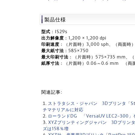
製品仕様
型式
：IS29s
出力解像度
：1,200 × 1,200 dpi
印刷速度
：（片面時）3,000 sph、（両面時）1,
最大紙寸法
：585×750
最大印刷寸法
：（片面時）575×735 mm、（
紙厚寸法
：（片面時）0.06～0.6 mm （両面
関連記事:
ストラタシス・ジャパン 3Dプリンタ「Str
チマテリアルに対応
ローランドDG 「VersaUV LEC2-30
XYZプリンティングジャパン 3Dプリンタ「
ズは158％増