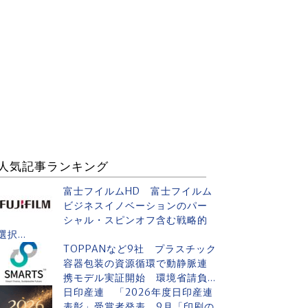
人気記事ランキング
富士フイルムHD 富士フイルム
ビジネスイノベーションのパー
シャル・スピンオフ含む戦略的
選択...
TOPPANなど9社 プラスチック
容器包装の資源循環で動静脈連
携モデル実証開始 環境省請負...
日印産連 「2026年度日印産連
表彰」受賞者発表 9月「印刷の