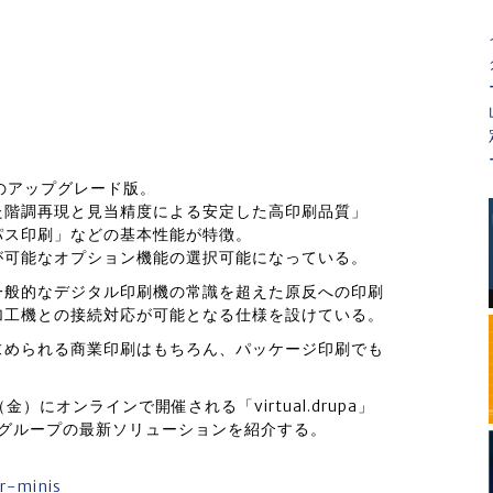
9」のアップグレード版。
た階調再現と見当精度による安定した高印刷品質」
パス印刷」などの基本性能が特徴。
が可能なオプション機能の選択可能になっている。
一般的なデジタル印刷機の常識を超えた原反への印刷
加工機との接続対応が可能となる仕様を設けている。
求められる商業印刷はもちろん、パッケージ印刷でも
）にオンラインで開催される「virtual.drupa」
RIグループの最新ソリューションを紹介する。
er-minis