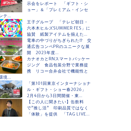
示会をレポート 「ギフト・シ
ョー」＆「プレミアム・インセ
ンテ...
王子グループ 「テレビ朝日・
六本木ヒルズSUMMER FES」に
協賛 紙製アイテムを揃えた...
電車の中づりがちぎられた⁉ 交
通広告コンペPRのユニークな展
開 2023年度...
カナオカとRNスマートパッケー
ジング 食品包装分野で業務提
携 リコー合弁会社で機能性と
環境...
「第101回東京インターナショナ
ル・ギフト・ショー春2026」
2月4日から3日間開催・東...
【この人に聞きたい】缶飲料
で”推し活” 印刷品質ではなく
「体験」を提供 「TAG LIVE...