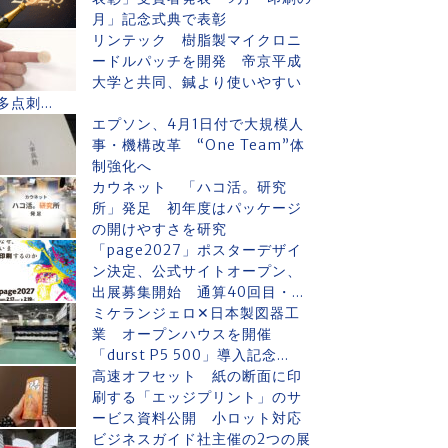
月」記念式典で表彰
リンテック 樹脂製マイクロニ
ードルパッチを開発 帝京平成
大学と共同、鍼より使いやすい
多点刺...
エプソン、4月1日付で大規模人
事・機構改革 “One Team”体
制強化へ
カウネット 「ハコ活。研究
所」発足 初年度はパッケージ
の開けやすさを研究
「page2027」ポスターデザイ
ン決定、公式サイトオープン、
出展募集開始 通算40回目・...
ミケランジェロ✕日本製図器工
業 オープンハウスを開催
「durst P5 500」導入記念...
高速オフセット 紙の断面に印
刷する「エッジプリント」のサ
ービス資料公開 小ロット対応
ビジネスガイド社主催の2つの展