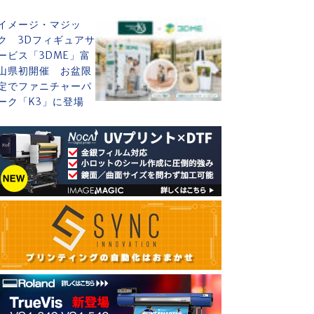
イメージ・マジッ
ク 3Dフィギュアサ
ービス「3DME」富
山県初開催 お盆限
定でファニチャーパ
ーク「K3」に登場