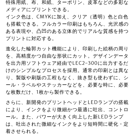
特殊用紙、布、和紙、ターポリン、皮革などの多彩な
メディアにプリントできる。
インク色は、CMYKに加え、クリア（透明）色と白色
も搭載できる。フルカラー印刷はもちろん、光沢感の
ある表現や、凸凹のある立体的でリアルな質感を持つ
プリントに対応する。
進化した輪郭カット機能により、印刷した絵柄の周り
を、高精度かつ自由な形状にカット。デザインデータ
を出力用ソフトウェア経由でLEC2-300に出力するだ
けのシンプルなプロセスを採用。通常の印刷とは異な
り、製版や刷版の工程もなく、抜き型も使わずに、シ
ール・ラベルやステッカーなどを、必要な時に、必要
な枚数だけ、1枚から製作できる。
さらに、新開発のプリントヘッドとLEDランプの搭載
により、インクをより微細かつ最適に吐出、コントロ
ール。また、パワーが大きく向上した新LEDランプ
は、吐出された微細なインクをより短時間に硬化・定
着させられる。