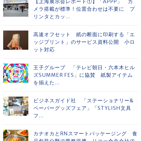
【上海展示会レポート①】「APPP」 カ
メラ搭載が標準！位置合わせは不要に プ
リンタとカッ...
高速オフセット 紙の断面に印刷する「エ
ッジプリント」のサービス資料公開 小ロ
ット対応
王子グループ 「テレビ朝日・六本木ヒル
ズSUMMER FES」に協賛 紙製アイテム
を揃えた...
ビジネスガイド社 「ステーショナリー&
ペーパーグッズフェア」「STYLISH文具
フ...
カナオカとRNスマートパッケージング 食