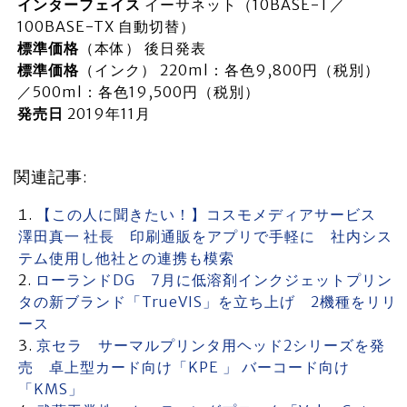
インターフェイス
イーサネット（10BASE-T／
100BASE-TX 自動切替）
標準価格
（本体） 後日発表
標準価格
（インク） 220ml：各色9,800円（税別）
／500ml：各色19,500円（税別）
発売日
2019年11月
関連記事:
【この人に聞きたい！】コスモメディアサービス
澤田真一 社長 印刷通販をアプリで手軽に 社内シス
テム使用し他社との連携も模索
ローランドDG 7月に低溶剤インクジェットプリン
タの新ブランド「TrueVIS」を立ち上げ 2機種をリリ
ース
京セラ サーマルプリンタ用ヘッド2シリーズを発
売 卓上型カード向け「KPE 」 バーコード向け
「KMS」