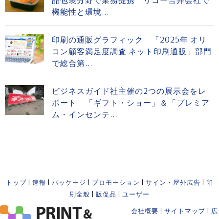
品包装分野で業務提携 リコー合弁会社で
機能性と環境...
印刷の通販グラフィック 「2025年 オリ
コン顧客満足度調査 ネット印刷通販」部門
で総合第...
ビジネスガイド社主催の2つの展示会をレ
ポート 「ギフト・ショー」＆「プレミア
ム・インセンテ...
トップ
|
速報
|
パッケージ
|
プロモーション
|
サイン・屋外広告
|
印
刷全般
|
販促品
|
ユーザー
会社概要
|
サイトマップ
|
広