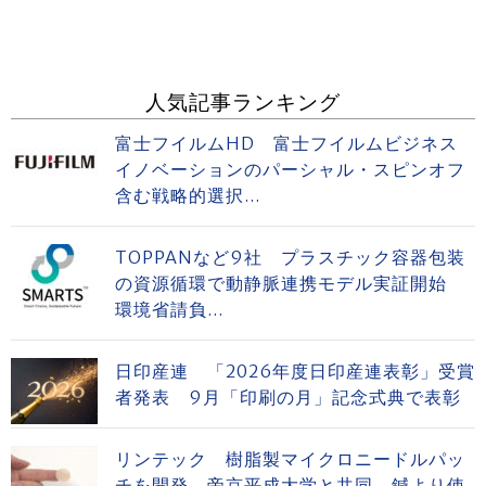
人気記事ランキング
富士フイルムHD 富士フイルムビジネス
イノベーションのパーシャル・スピンオフ
含む戦略的選択...
TOPPANなど9社 プラスチック容器包装
の資源循環で動静脈連携モデル実証開始
環境省請負...
日印産連 「2026年度日印産連表彰」受賞
者発表 9月「印刷の月」記念式典で表彰
リンテック 樹脂製マイクロニードルパッ
チを開発 帝京平成大学と共同、鍼より使