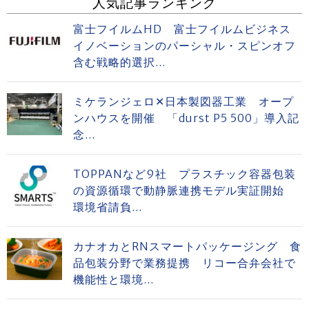
人気記事ランキング
富士フイルムHD 富士フイルムビジネス
イノベーションのパーシャル・スピンオフ
含む戦略的選択...
ミケランジェロ✕日本製図器工業 オープ
ンハウスを開催 「durst P5 500」導入記
念...
TOPPANなど9社 プラスチック容器包装
の資源循環で動静脈連携モデル実証開始
環境省請負...
カナオカとRNスマートパッケージング 食
品包装分野で業務提携 リコー合弁会社で
機能性と環境...