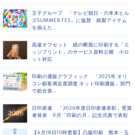
王子グループ 「テレビ朝日・六本木ヒル
ズSUMMER FES」に協賛 紙製アイテム
を揃えた...
高速オフセット 紙の断面に印刷する「エ
ッジプリント」のサービス資料公開 小ロ
ット対応
印刷の通販グラフィック 「2025年 オリ
コン顧客満足度調査 ネット印刷通販」部門
で総合第...
日印産連 「2026年度日印産連表彰」受賞
者発表 9月「印刷の月」記念式典で表彰
【4月18日10時更新】凸版印刷 熊本・玉