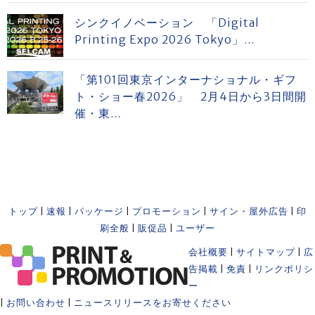
シンクイノベーション 「Digital
Printing Expo 2026 Tokyo」...
「第101回東京インターナショナル・ギフ
ト・ショー春2026」 2月4日から3日間開
催・東...
トップ
|
速報
|
パッケージ
|
プロモーション
|
サイン・屋外広告
|
印
刷全般
|
販促品
|
ユーザー
会社概要
|
サイトマップ
|
広
告掲載
|
免責
|
リンクポリシ
ー
|
お問い合わせ
|
ニュースリリースをお寄せください