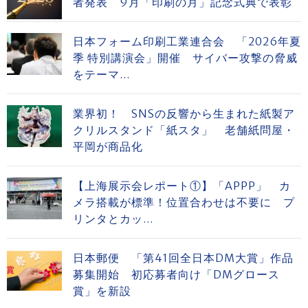
者発表 9月「印刷の月」記念式典で表彰
日本フォーム印刷工業連合会 「2026年夏
季 特別講演会」開催 サイバー攻撃の脅威
をテーマ...
業界初！ SNSの反響から生まれた紙製ア
クリルスタンド「紙スタ」 老舗紙問屋・
平岡が商品化
【上海展示会レポート①】「APPP」 カ
メラ搭載が標準！位置合わせは不要に プ
リンタとカッ...
日本郵便 「第41回全日本DM大賞」作品
募集開始 初応募者向け「DMグロース
賞」を新設