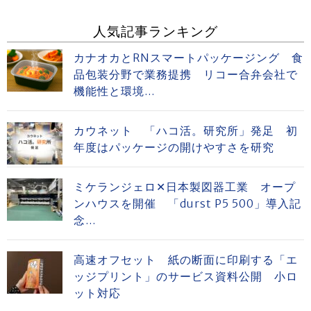
人気記事ランキング
カナオカとRNスマートパッケージング 食
品包装分野で業務提携 リコー合弁会社で
機能性と環境...
カウネット 「ハコ活。研究所」発足 初
年度はパッケージの開けやすさを研究
ミケランジェロ✕日本製図器工業 オープ
ンハウスを開催 「durst P5 500」導入記
念...
高速オフセット 紙の断面に印刷する「エ
ッジプリント」のサービス資料公開 小ロ
ット対応