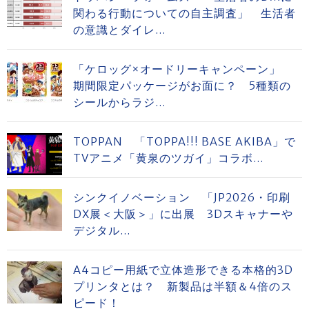
関わる行動についての自主調査」 生活者
の意識とダイレ...
「ケロッグ×オードリーキャンペーン」
期間限定パッケージがお面に？ 5種類の
シールからラジ...
TOPPAN 「TOPPA!!! BASE AKIBA」で
TVアニメ「黄泉のツガイ」コラボ...
シンクイノベーション 「JP2026・印刷
DX展＜大阪＞」に出展 3Dスキャナーや
デジタル...
A4コピー用紙で立体造形できる本格的3D
プリンタとは？ 新製品は半額＆4倍のス
ピード！