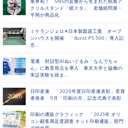
業界初！ SNSの反響から生まれた紙製ア
クリルスタンド「紙スタ」 老舗紙問屋・
平岡が商品化
ミケランジェロ✕日本製図器工業 オープ
ンハウスを開催 「durst P5 500」導入記
念...
電通 対話型AIぬいぐるみ「なんでちゃ
ん」に教育視点を導入 東京大学と協働の
実証実験を踏ま...
日印産連 「2026年度日印産連表彰」受賞
者発表 9月「印刷の月」記念式典で表彰
印刷の通販グラフィック 「2025年 オリ
コン顧客満足度調査 ネット印刷通販」部門