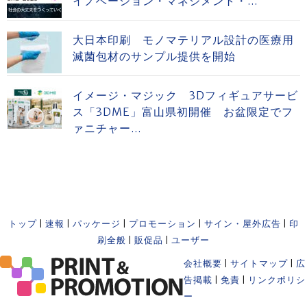
イノベーション・マネジメント・...
大日本印刷 モノマテリアル設計の医療用
滅菌包材のサンプル提供を開始
イメージ・マジック 3Dフィギュアサービ
ス「3DME」富山県初開催 お盆限定でフ
ァニチャー...
トップ
|
速報
|
パッケージ
|
プロモーション
|
サイン・屋外広告
|
印
刷全般
|
販促品
|
ユーザー
会社概要
|
サイトマップ
|
広
告掲載
|
免責
|
リンクポリシ
ー