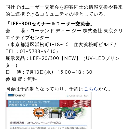
同社ではユーザー交流会を顧客同士の情報交換や将来
的に連携できるコミュニティの場としている。
「LEF-300セミナー＆ユーザー交流会」
会 場：ローランド ディー.ジー.株式会社 東京クリ
エイティブセンター
（東京都港区浜松町1-18-16 住友浜松町ビル1F /
TEL：03-5733-4410）
展示製品：LEF-20/300【NEW】（UV-LEDプリン
ター）
日 時：7月13日(水) 15:00～18：30
参 加 費：無料
同会は予約制となっており、予約は
こちら
から。