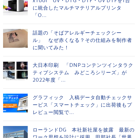
xTool UV・DTG・DTF・UV DTFを1台
に統合したマルチマテリアルプリンタ
「O...
話題の「そばアレルギーチェックシー
ル」 なぜ赤くなる？その仕組みを制作者
に聞いてみた！
大日本印刷 「DNPコンテンツインタラク
ティブシステム みどころシリーズ」が
2022年度「...
グラフィック 入稿データ自動チェックサ
ービス「スマートチェック」に出荷後もプ
レビュー閲覧で...
ローランドDG 本社新社屋を披露 最新の
ワーク思想を設計に採用 田部社長「世界