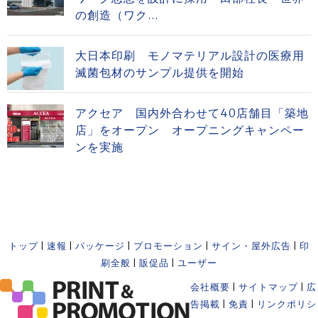
の創造（ワク...
大日本印刷 モノマテリアル設計の医療用
滅菌包材のサンプル提供を開始
アクセア 国内外合わせて40店舗目「築地
店」をオープン オープニングキャンペー
ンを実施
トップ
|
速報
|
パッケージ
|
プロモーション
|
サイン・屋外広告
|
印
刷全般
|
販促品
|
ユーザー
会社概要
|
サイトマップ
|
広
告掲載
|
免責
|
リンクポリシ