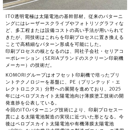
ITO透明電極は太陽電池の基幹部材。従来のパターニ
ングにはレーザースクライブやフォトリソグラフィな
ど、多工程または設備コストの高い手法が用いられて
きたが、同技術はこれらを印刷プロセスに置き換える
ことで高精細なパターン形成を可能にした。
印刷プロセスの核となるのは、同社子会社・セリアコ
ーポレーション（SERIAブランドのスクリーン印刷機
メーカー）の技術だ。
KOMORIグループはオフセット印刷機で培ったプリ
ントテクノロジーを基盤に、PE（プリンテッド・エ
レクトロニクス）分野への展開を進めており、2025
年にはペロブスカイト太陽電池向け薄膜塗工技術の開
発進捗を公表している。
今回のITOパターニング技術により、印刷プロセス一
貫による太陽電池製造の実現に近づいた形となる。今
後はペロブスカイト太陽電池や有機薄膜太陽電池