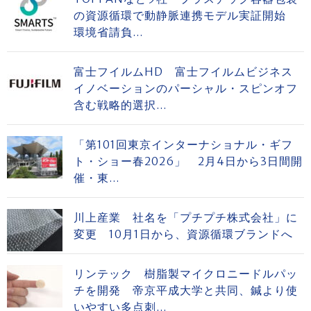
の資源循環で動静脈連携モデル実証開始
環境省請負...
富士フイルムHD 富士フイルムビジネス
イノベーションのパーシャル・スピンオフ
含む戦略的選択...
「第101回東京インターナショナル・ギフ
ト・ショー春2026」 2月4日から3日間開
催・東...
川上産業 社名を「プチプチ株式会社」に
変更 10月1日から、資源循環ブランドへ
リンテック 樹脂製マイクロニードルパッ
チを開発 帝京平成大学と共同、鍼より使
いやすい多点刺...