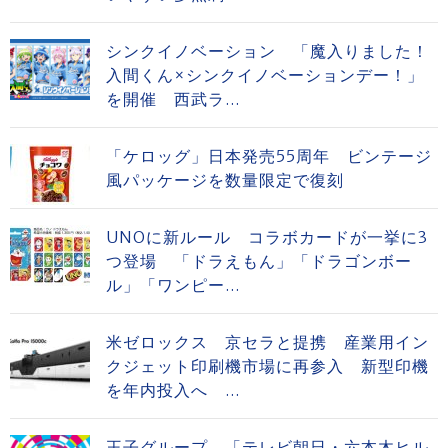
シンクイノベーション 「魔入りました！
入間くん×シンクイノベーションデー！」
を開催 西武ラ...
「ケロッグ」日本発売55周年 ビンテージ
風パッケージを数量限定で復刻
UNOに新ルール コラボカードが一挙に3
つ登場 「ドラえもん」「ドラゴンボー
ル」「ワンピー...
米ゼロックス 京セラと提携 産業用イン
クジェット印刷機市場に再参入 新型印機
を年内投入へ ...
王子グループ 「テレビ朝日・六本木ヒル