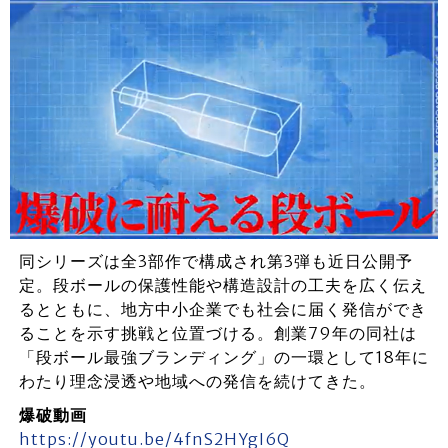
同シリーズは全3部作で構成され第3弾も近日公開予
定。段ボールの保護性能や構造設計の工夫を広く伝え
るとともに、地方中小企業でも社会に届く発信ができ
ることを示す挑戦と位置づける。創業79年の同社は
「段ボール最強ブランディング」の一環として18年に
わたり理念浸透や地域への発信を続けてきた。
爆破動画
https://youtu.be/4fnS2HYgI6Q