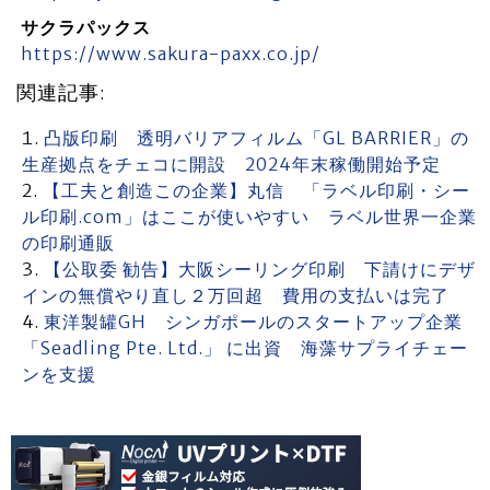
サクラパックス
https://www.sakura-paxx.co.jp/
関連記事:
凸版印刷 透明バリアフィルム「GL BARRIER」の
生産拠点をチェコに開設 2024年末稼働開始予定
【工夫と創造この企業】丸信 「ラベル印刷・シー
ル印刷.com」はここが使いやすい ラベル世界一企業
の印刷通販
【公取委 勧告】大阪シーリング印刷 下請けにデザ
インの無償やり直し２万回超 費用の支払いは完了
東洋製罐GH シンガポールのスタートアップ企業
「Seadling Pte. Ltd.」 に出資 海藻サプライチェー
ンを支援