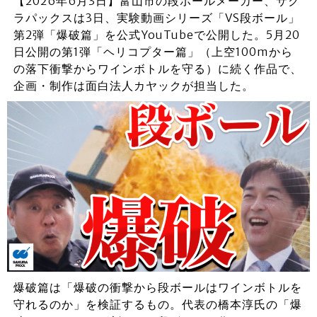
【2026年6月3日】富山市の段ボールメーカー、サク
ラパックスは3日、実験動画シリーズ「VS段ボール」
第2弾「爆破篇」を公式YouTubeで公開した。5月20
日公開の第1弾「ヘリコプター篇」（上空100mから
の落下衝撃からワインボトルを守る）に続く作品で、
企画・制作は面白法人カヤックが担当した。
爆破篇は「爆破の衝撃から段ボールはワインボトルを
守れるのか」を検証するもの。代表の橋本淳氏の「爆