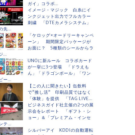
ガイ」コラボ...
イメージ・マジック 白糸にイ
ンクジェット出力でフルカラー
刺繍 「DTEカメラシステム」
の先...
「ケロッグ×オードリーキャンペ
ーン」 期間限定パッケージが
お面に？ 5種類のシールからラ
ジ...
UNOに新ルール コラボカード
が一挙に3つ登場 「ドラえも
ん」「ドラゴンボール」「ワン
ピー...
【この人に聞きたい】缶飲料
で”推し活” 印刷品質ではなく
「体験」を提供 「TAG LIVE...
ビジネスガイド社主催の2つの展
示会をレポート 「ギフト・シ
ョー」＆「プレミアム・インセ
ンテ...
シルバーアイ KDDIの自動運転