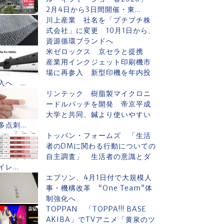
2月4日から3日間開催・東...
川上産業 社名を「プチプチ株
式会社」に変更 10月1日から、
資源循環ブランドへ
米ゼロックス 京セラと提携
産業用インクジェット印刷機市
場に再参入 新型印機を年内投
入へ ...
リンテック 樹脂製マイクロニ
ードルパッチを開発 帝京平成
大学と共同、鍼より使いやすい
多点刺...
トッパン・フォームズ 「生活
者のDMに関わる行動についての
自主調査」 生活者の意識とダ
イレ...
エプソン、4月1日付で大規模人
事・機構改革 “One Team”体
制強化へ
TOPPAN 「TOPPA!!! BASE
AKIBA」でTVアニメ「黄泉のツ