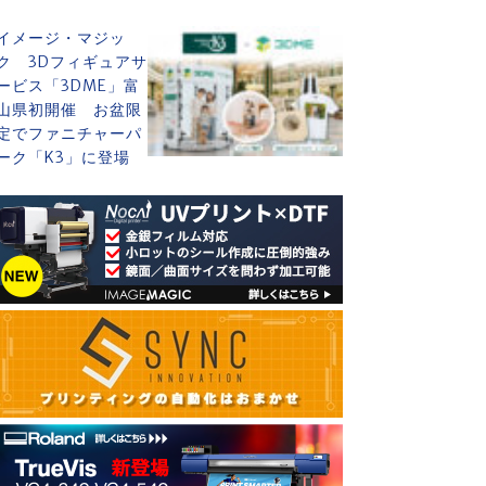
イメージ・マジッ
ク 3Dフィギュアサ
ービス「3DME」富
山県初開催 お盆限
定でファニチャーパ
ーク「K3」に登場