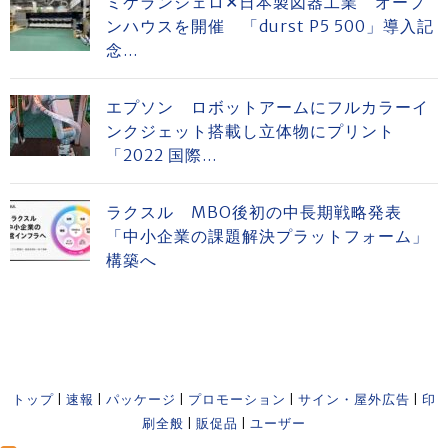
ミケランジェロ✕日本製図器工業 オープ
ンハウスを開催 「durst P5 500」導入記
念...
エプソン ロボットアームにフルカラーイ
ンクジェット搭載し立体物にプリント
「2022 国際...
ラクスル MBO後初の中長期戦略発表
「中小企業の課題解決プラットフォーム」
構築へ
トップ
|
速報
|
パッケージ
|
プロモーション
|
サイン・屋外広告
|
印
刷全般
|
販促品
|
ユーザー