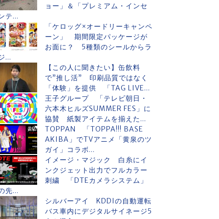
ョー」＆「プレミアム・インセ
ンテ...
「ケロッグ×オードリーキャンペ
ーン」 期間限定パッケージが
お面に？ 5種類のシールからラ
ジ...
【この人に聞きたい】缶飲料
で”推し活” 印刷品質ではなく
「体験」を提供 「TAG LIVE...
王子グループ 「テレビ朝日・
六本木ヒルズSUMMER FES」に
協賛 紙製アイテムを揃えた...
TOPPAN 「TOPPA!!! BASE
AKIBA」でTVアニメ「黄泉のツ
ガイ」コラボ...
イメージ・マジック 白糸にイ
ンクジェット出力でフルカラー
刺繍 「DTEカメラシステム」
の先...
シルバーアイ KDDIの自動運転
バス車内にデジタルサイネージ5