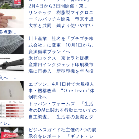
2月4日から3日間開催・東...
リンテック 樹脂製マイクロニ
ードルパッチを開発 帝京平成
大学と共同、鍼より使いやすい
多点刺...
川上産業 社名を「プチプチ株
式会社」に変更 10月1日から、
資源循環ブランドへ
米ゼロックス 京セラと提携
産業用インクジェット印刷機市
場に再参入 新型印機を年内投
入へ ...
エプソン、4月1日付で大規模人
事・機構改革 “One Team”体
制強化へ
トッパン・フォームズ 「生活
者のDMに関わる行動についての
自主調査」 生活者の意識とダ
イレ...
ビジネスガイド社主催の2つの展
示会をレポート 「ギフト・シ