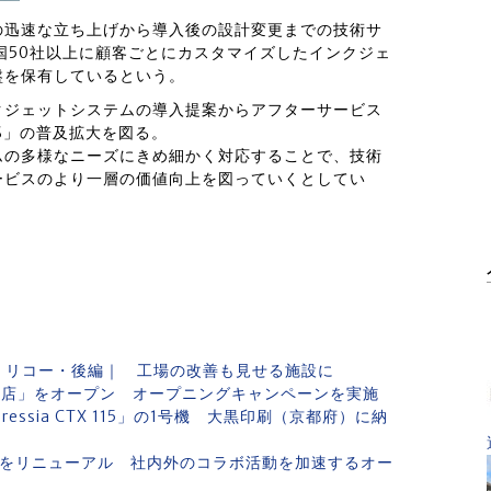
の迅速な立ち上げから導入後の設計変更までの技術サ
国50社以上に顧客ごとにカスタマイズしたインクジェ
盤を保有しているという。
クジェットシステムの導入提案からアフターサービス
S」の普及拡大を図る。
ムの多様なニーズにきめ細かく対応することで、技術
ービスのより一層の価値向上を図っていくとしてい
｜リコー・後編｜ 工場の改善も見せる施設に
地店」をオープン オープニングキャンペーンを実施
ssia CTX 115」の1号機 大黒印刷（京都府）に納
」をリニューアル 社内外のコラボ活動を加速するオー