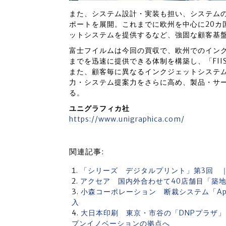
また、システム設計・実装も担い、システム
ポートを展開。これまでに欧州を中心に20カ
ットシステムを提供するなど、強固な顧客基
富士フイルムは今回の買収で、欧州でのイン
までを迅速に提供できる体制を構築し、「FII
また、顧客毎に異なるインクジェットシステ
力・システム提案力をさらに高め、製品・サ
る。
ユニグラフィカ社
https://www.unigraphica.com/
関連記事:
「シリーズ デジタルプリント」第3回 
アクセア 国内外合わせて40店舗目「築
小森コーポレーション 断裁システム「Apre
入
大日本印刷 東京・市谷の「DNPプラザ
プンイノベーションの拠点へ