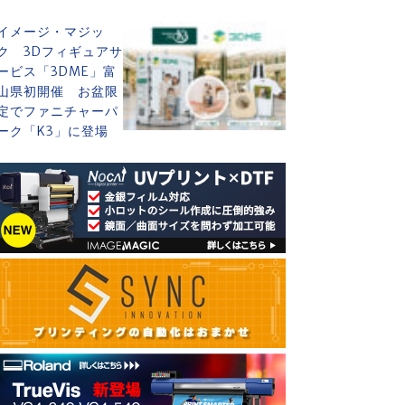
イメージ・マジッ
ク 3Dフィギュアサ
ービス「3DME」富
山県初開催 お盆限
定でファニチャーパ
ーク「K3」に登場